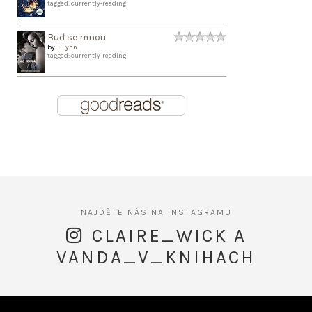
tagged: currently-reading
Buď se mnou
by
J. Lynn
tagged: currently-reading
CLAIRE_WICK A
VANDA_V_KNIHACH