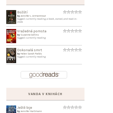
Božští
by
Jennifer L. Armentrout
tagged: currently-reading, e-book, owned, and read-in-
2026
Vražedná pomsta
by
Suzanne Collins
tagged: currently-reading
Dokonalá smrt
by
Helen Sarah Fields
tagged: currently-reading
VANDA V KNIHÁCH
Ještě bije
by
Jennifer Hartmann