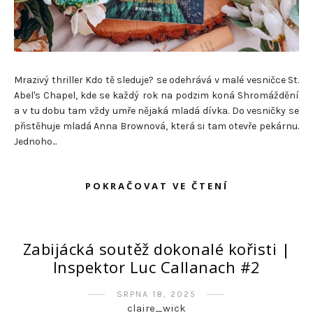
Mrazivý thriller Kdo tě sleduje? se odehrává v malé vesničce St.
Abel's Chapel, kde se každý rok na podzim koná Shromáždění
a v tu dobu tam vždy umře nějaká mladá dívka. Do vesničky se
přistěhuje mladá Anna Brownová, která si tam otevře pekárnu.
Jednoho...
POKRAČOVAT VE ČTENÍ
Zabijácká soutěž dokonalé kořisti |
Inspektor Luc Callanach #2
SRPNA 18, 2025
claire_wick