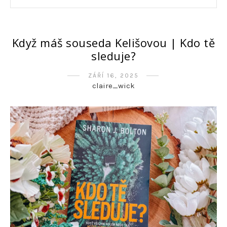
Když máš souseda Kelišovou | Kdo tě
sleduje?
ZÁŘÍ 16, 2025
claire_wick