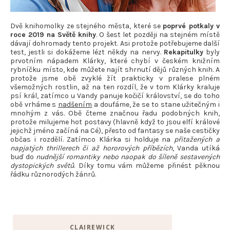
Dvě knihomolky ze stejného města, které se
poprvé potkaly v
roce 2019 na Světě knihy
. O šest let později na stejném místě
dávají dohromady tento projekt. Asi protože potřebujeme další
test, jestli si dokážeme lézt někdy na nervy.
Rekapitulky
byly
prvotním nápadem Klárky, které chybí v českém knižním
rybníčku místo, kde můžete najít shrnutí dějů různých knih. A
protože jsme obě zvyklé žít prakticky v pralese plném
všemožných rostlin, až na ten rozdíl, že v tom Klárky kraluje
psí král, zatímco u Vandy panuje kočičí království, se do toho
obě vrháme s
nadšením
a doufáme, že se to stane užitečným i
mnohým z vás. Obě čteme značnou řadu podobných knih,
protože milujeme hot postavy (hlavně když to jsou elfí králové
jejichž jméno začíná na Cé), přesto od fantasy se naše cestičky
občas i rozdělí. Zatímco Klárka si holduje na
přitažených a
napjatých thrillerech či až hororových příbězích
, Vanda utíká
buď do
nudnější romantiky nebo naopak do šíleně sestavených
dystopických světů
. Díky tomu vám můžeme přinést pěknou
řádku různorodých žánrů.
CLAIREWICK