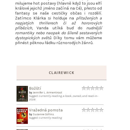
milujeme hot postavy (hlavně když to jsou elfí
králové jejichž jméno začíná na Cé), přesto od
fantasy se naše cestičky občas i rozdělí.
Zatímco Klárka si holduje na
přitažených a
napjatých thrillerech či až hororových
příbězích
, Vanda utíká buď do
nudnější
romantiky nebo naopak do šíleně sestavených
dystopických světů
. Díky tomu vám můžeme
přinést pěknou řádku různorodých žánrů.
CLAIREWICK
Božští
by
Jennifer L. Armentrout
tagged: currently-reading, e-book, owned, and read-in-
2026
Vražedná pomsta
by
Suzanne Collins
tagged: currently-reading