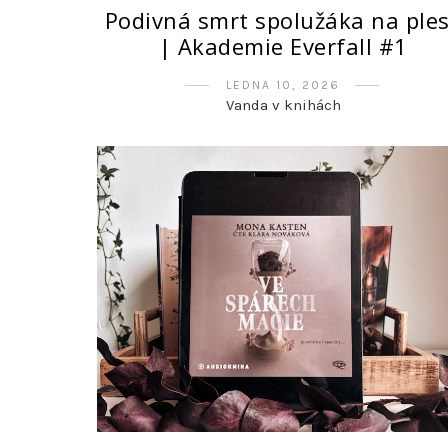
Podivná smrt spolužáka na ple
| Akademie Everfall #1
LEDNA 10, 2026
Vanda v knihách