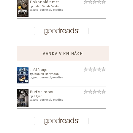
Dokonalá smrt
by
Helen Sarah Fields
tagged: currently-reading
VANDA V KNIHÁCH
Ještě bije
by
Jennifer Hartmann
tagged: currently-reading
Buď se mnou
by
J. Lynn
tagged: currently-reading