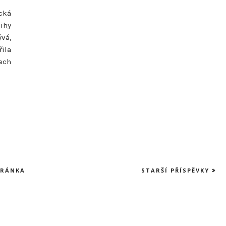
cká
ihy
ývá,
řila
ech
TRÁNKA
STARŠÍ PŘÍSPĚVKY