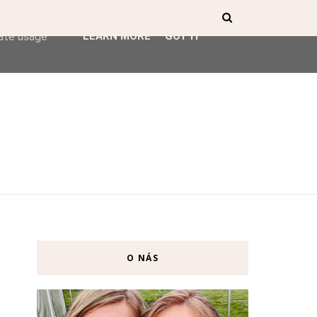
ser-agent
rate usage
LEARN MORE
GOT IT
O NÁS