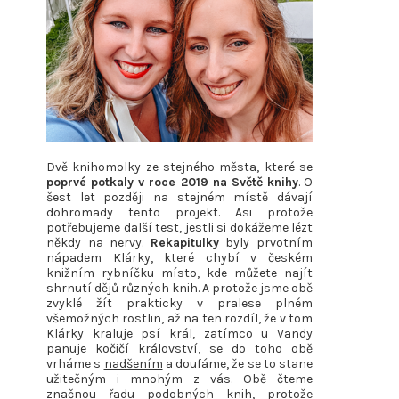
Dvě knihomolky ze stejného města, které se
poprvé potkaly v roce 2019 na Světě knihy
. O
šest let později na stejném místě dávají
dohromady tento projekt. Asi protože
potřebujeme další test, jestli si dokážeme lézt
někdy na nervy.
Rekapitulky
byly prvotním
nápadem Klárky, které chybí v českém
knižním rybníčku místo, kde můžete najít
shrnutí dějů různých knih. A protože jsme obě
zvyklé žít prakticky v pralese plném
všemožných rostlin, až na ten rozdíl, že v tom
Klárky kraluje psí král, zatímco u Vandy
panuje kočičí království, se do toho obě
vrháme s
nadšením
a doufáme, že se to stane
užitečným i mnohým z vás. Obě čteme
značnou řadu podobných knih, protože