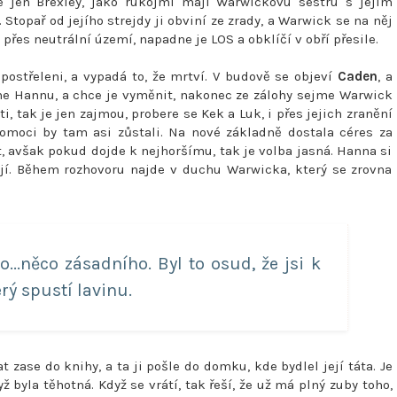
e jen Brexley, jako rukojmí mají Warwickovu sestru s jejím
. Stopař od jejího strejdy ji obviní ze zrady, a Warwick se na něj
 přes neutrální území, napadne je LOS a obklíčí v obří přesile.
 postřeleni, a vypadá to, že mrtví. V budově se objeví
Caden
, a
ytne Hannu, a chce je vyměnit, nakonec ze zálohy sejme Warwick
ti, tak je jen zajmou, probere se Kek a Luk, i přes jejich zranění
omoci by tam asi zůstali. Na nové základně dostala céres za
t, avšak pokud dojde k nejhoršímu, tak je volba jasná. Hanna si
 jí. Během rozhovoru najde v duchu Warwicka, který se zrovna
...něco zásadního. Byl to osud, že jsi k
rý spustí lavinu.
t zase do knihy, a ta ji pošle do domku, kde bydlel její táta. Je
 byla těhotná. Když se vrátí, tak řeší, že už má plný zuby toho,