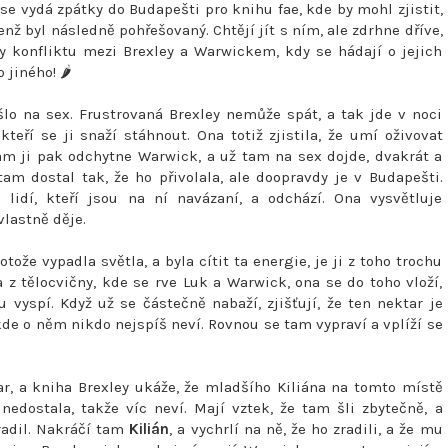
e se vydá zpátky do Budapešti pro knihu fae, kde by mohl zjistit,
enž byl následně pohřešovaný. Chtějí jít s ním, ale zdrhne dříve,
cy konfliktu mezi Brexley a Warwickem, kdy se hádají o jejich
jiného! 🌶️
šlo na sex. Frustrovaná Brexley nemůže spát, a tak jde v noci
eří se ji snaží stáhnout. Ona totiž zjistila, že umí oživovat
 Tam ji pak odchytne Warwick, a už tam na sex dojde, dvakrát a
 tam dostal tak, že ho přivolala, ale doopravdy je v Budapešti.
lidí, kteří jsou na ní navázaní, a odchází. Ona vysvětluje
 vlastně děje.
otože vypadla světla, a byla cítit ta energie, je ji z toho trochu
va z tělocvičny, kde se rve Luk a Warwick, ona se do toho vloží,
vyspí. Když už se částečně nabaží, zjišťují, že ten nektar je
de o něm nikdo nejspíš neví. Rovnou se tam vypraví a vplíží se
tar, a kniha Brexley ukáže, že mladšího Kiliána na tomto místě
nedostala, takže víc neví. Mají vztek, že tam šli zbytečně, a
zradil. Nakráčí tam
Kilián
, a vychrlí na ně, že ho zradili, a že mu