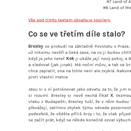
#7 Land of 
#8 Land of Mo
Vše pod tímto textem obsahuje spoilery.
Co se ve třetím díle stalo?
Brexley
se probudí na základně Povstatu v Praze, k
už nikomu nevěří a čeká zase, na co ji budou chtít 
když je jeho neteř.
Kek
ji ukáže její nový pokoj, a 
a sledovat (jak jinak). Má noční můru, a tak se br
chce zaplatit, ona na tohle není ale zvyklá. Nako
proti vlastní matce.
Jdou si s ní potrénovat jako odvetu za to, že jim na
si rozumí. Brexley si nově nechá říkat
X
. Vezmou
vlaku z Budapešti, Brexley tuší, že v něm budou t
převážejí, zatímco zbytek týmu odvede pozornost.
podezřelé, že věděla příliš brzy i to, že vlak přij
se začít prát, když se někde konečně ozval výbuch