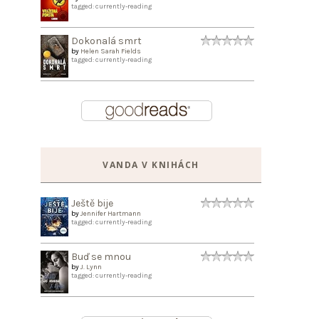
tagged: currently-reading
Dokonalá smrt
by
Helen Sarah Fields
tagged: currently-reading
VANDA V KNIHÁCH
Ještě bije
by
Jennifer Hartmann
tagged: currently-reading
Buď se mnou
by
J. Lynn
tagged: currently-reading