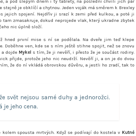
, a pod slepým dnem i ty tablety, na poslední chvíli jich pár
 ale stejně je obklíčí a chytnou. Jeden voják má směrem k Brexley
jejich spojení. Nejdřív ji srazí k zemi před kulkou, a poté ji
 to tam zmasakruje, dokud neprojede vlak, který ukradne zbytek
čeho nic úplně složí.
dyž hned první mise s ní se podělala. Na dveře jim teď klepe
e. Doběhne ven, kde se s ním ještě stihne spojit, než se znovu
, a dojde
Mykel
s tím, že ji nevěří, i přesto že je součást rodiny.
ick přijde, protože jeho nic neudrží. Nevěří ji, a on je do dvou
ním, že do ní vkládá obrovskou důvěru, a jestli ho zradí, tak to
 že svět nejsou samé duhy a jednorožci.
á je jeho cena.
je kolem spousta mrtvých. Když se podívají do kostela v
Kutné