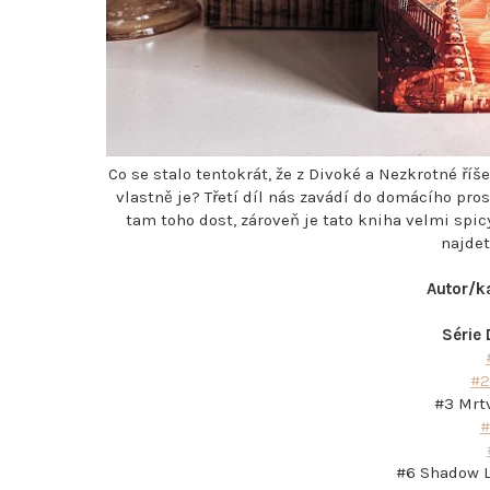
Co se stalo tentokrát, že z Divoké a Nezkrotné ř
vlastně je? Třetí díl nás zavádí do domácího pro
tam toho dost, zároveň je tato kniha velmi spicy
najde
Autor/k
Série 
#2
#3 Mrtv
#
#6 Shadow L