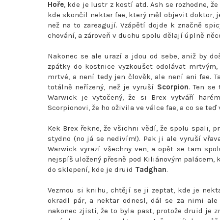
Hoře
, kde je lustr z kostí atd. Ash se rozhodne, ž
kde skončil nektar fae, který měl objevit doktor, j
než na to zareagují. Vzápětí dojde k značně spi
chování, a zároveň v duchu spolu dělají úplně něco 
Nakonec se ale urazí a jdou od sebe, aniž by do
zpátky do kostnice vyzkoušet odolávat mrtvým, kt
mrtvé, a není tedy jen člověk, ale není ani fae.
totálně neřízený, než je vyruší
Scorpion
. Ten se
Warwick je vytočený, že si Brex vytváří harém 
Scorpionovi, že ho oživila ve válce fae, a co se teď
Kek Brex řekne, že všichni vědí, že spolu spali, pr
stydno (no já se nedivím!). Pak ji ale vyruší vřa
Warwick vyrazí všechny ven, a opět se tam spolu 
nejspíš uložený přesně pod Kiliánovým palácem, k
do sklepení, kde je druid
Tadghan
.
Vezmou si knihu, chtějí se ji zeptat, kde je nek
okradl pár, a nektar odnesl, dál se za nimi ale 
nakonec zjistí, že to byla past, protože druid je 