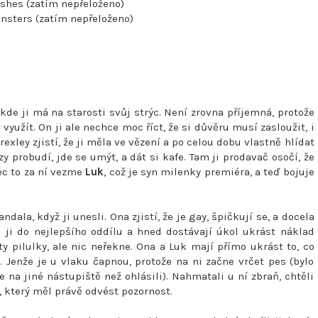
Ashes (zatím nepřeloženo)
nsters (zatím nepřeloženo)
de ji má na starosti svůj strýc. Není zrovna příjemná, protože
využít. On ji ale nechce moc říct, že si důvěru musí zasloužit, i
Brexley zjistí, že ji měla ve vězení a po celou dobu vlastně hlídat
zy probudí, jde se umýt, a dát si kafe. Tam ji prodavač osočí, že
nec to za ní vezme
Luk
, což je syn milenky premiéra, a teď bojuje
ndala, když ji unesli. Ona zjistí, že je gay, špičkují se, a docela
 ji do nejlepšího oddílu a hned dostávají úkol ukrást náklad
y pilulky, ale nic neřekne. Ona a Luk mají přímo ukrást to, co
 Jenže je u vlaku čapnou, protože na ni začne vrčet pes (bylo
ede na jiné nástupiště než ohlásili). Nahmatali u ní zbraň, chtěli
, který měl právě odvést pozornost.