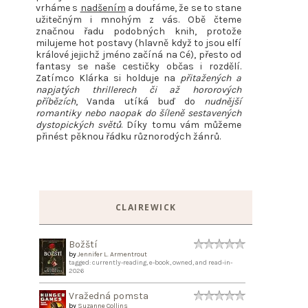
vrháme s
nadšením
a doufáme, že se to stane
užitečným i mnohým z vás. Obě čteme
značnou řadu podobných knih, protože
milujeme hot postavy (hlavně když to jsou elfí
králové jejichž jméno začíná na Cé), přesto od
fantasy se naše cestičky občas i rozdělí.
Zatímco Klárka si holduje na
přitažených a
napjatých thrillerech či až hororových
příbězích
, Vanda utíká buď do
nudnější
romantiky nebo naopak do šíleně sestavených
dystopických světů
. Díky tomu vám můžeme
přinést pěknou řádku různorodých žánrů.
CLAIREWICK
Božští
by
Jennifer L. Armentrout
tagged: currently-reading, e-book, owned, and read-in-
2026
Vražedná pomsta
by
Suzanne Collins