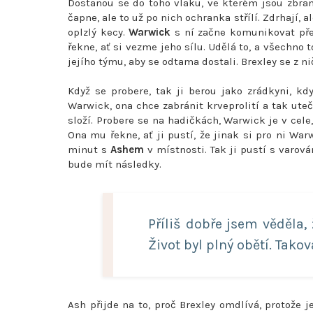
Dostanou se do toho vlaku, ve kterém jsou zbraně
čapne, ale to už po nich ochranka střílí. Zdrhají,
oplzlý kecy.
Warwick
s ní začne komunikovat přes 
řekne, ať si vezme jeho sílu. Udělá to, a všechno
jejího týmu, aby se odtama dostali. Brexley se z ni
Když se probere, tak ji berou jako zrádkyni, k
Warwick, ona chce zabránit krveprolití a tak uteč
složí. Probere se na hadičkách, Warwick je v cele
Ona mu řekne, ať ji pustí, že jinak si pro ni Warw
minut s
Ashem
v místnosti. Tak ji pustí s varová
bude mít následky.
Příliš dobře jsem věděla,
Život byl plný obětí. Takov
Ash přijde na to, proč Brexley omdlívá, protože 