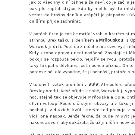
jak to všechny k ní táhne a že neví, co je zač, a j
pak jde zeptat strýce, kde by mohlo být to místo
vezme do brašny deník a vzápětí je přepadne LOS
dalšími přijde zachránit.
V patách Brex je totiž smrtící vrah, o kterém si 
strhnou Brex tašku s deníkem a
Mrňouskou
s
Op
Warwick ji drží. Poté se z ničeho nic ozve vytí mě
Kitty
z toho opravdu není nadšená. Zavolají si léka
pokoji se rozpoutá peklo, nejdřív se rvou, protože
taky že spal s děvkama, což nechce přiznat. On to a
potom z něj ale vypadne, že ji nesnáší, protože s 
V tu chvíli vztek promění v 🌶️🌶️🌶️. Atmosféru p
Brexley omdlí. Když přijde k sobě, Warwick ji vyprá
noc, stejně tak se objevuje Mrňouska a Opie. Chtěj
chvíli vstoupí Rosie s čistými obvazy, a v šoku ji 
nechal ji v dluzích, kvůli kterým teď pracuje v n
vidí, ona naopak. Jenže řekne, že bude mluvit j
nakonec svolí, aby dokázala, že už ji ničím neovlá