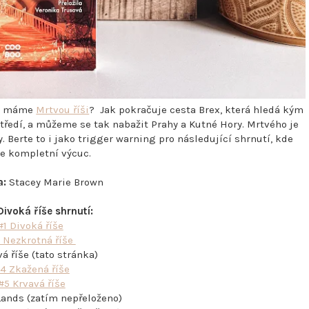
íše máme
Mrtvou říši
? Jak pokračuje cesta Brex, která hledá kým
středí, a můžeme se tak nabažit Prahy a Kutné Hory. Mrtvého je
. Berte to i jako trigger warning pro následující shrnutí, kde
te kompletní výcuc.
a:
Stacey Marie Brown
Divoká říše shrnutí:
#1 Divoká říše
 Nezkrotná říše
á říše (tato stránka)
4 Zkažená říše
#5 Krvavá říše
ands (zatím nepřeloženo)