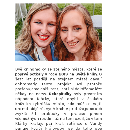
Dvě knihomolky ze stejného města, které se
poprvé potkaly v roce 2019 na Světě knihy
. O
šest let později na stejném místě dávají
dohromady tento projekt. Asi protože
potřebujeme další test, jestli si dokážeme lézt
někdy na nervy.
Rekapitulky
byly prvotním
nápadem Klárky, které chybí v českém
knižním rybníčku místo, kde můžete najít
shrnutí dějů různých knih. A protože jsme obě
zvyklé žít prakticky v pralese plném
všemožných rostlin, až na ten rozdíl, že v tom
Klárky kraluje psí král, zatímco u Vandy
panuje kočičí království, se do toho obě