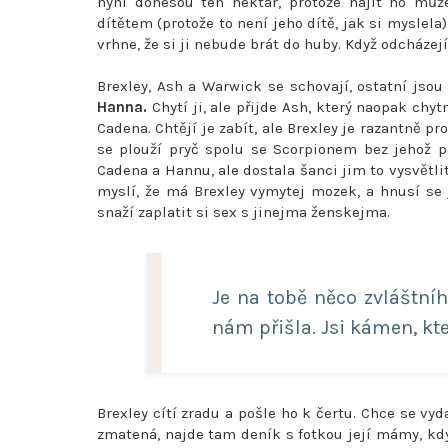
nyní donesou ten nektar, protože najít ho můž
dítětem (protože to není jeho dítě, jak si myslela)
vrhne, že si ji nebude brát do huby. Když odcházejí
Brexley, Ash a Warwick se schovají, ostatní jsou
Hanna.
Chytí ji, ale přijde Ash, který naopak ch
Cadena. Chtějí je zabít, ale Brexley je razantně pro
se plouží pryč spolu se Scorpionem bez jehož p
Cadena a Hannu, ale dostala šanci jim to vysvětli
myslí, že má Brexley vymytej mozek, a hnusí se
snaží zaplatit si sex s jinejma ženskejma.
Je na tobě něco zvláštního
nám přišla. Jsi kámen, kte
Brexley cítí zradu a pošle ho k čertu. Chce se vyda
zmatená, najde tam deník s fotkou její mámy, když