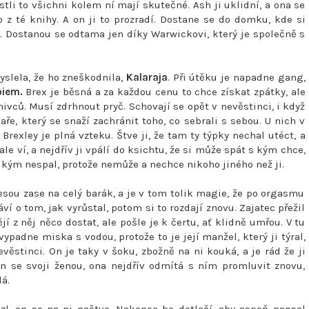
estli to všichni kolem ní mají skutečné. Ash ji uklidní, a ona se
 z té knihy. A on ji to prozradí. Dostane se do domku, kde si
. Dostanou se odtama jen díky Warwickovi, který je společně s
myslela, že ho zneškodnila,
Kalaraja
. Při útěku je napadne gang,
iem.
Brex je běsná a za každou cenu to chce získat zpátky, ale
nivců. Musí zdrhnout pryč. Schovají se opět v nevěstinci, i když
ře, který se snaží zachránit toho, co sebrali s sebou. U nich v
 Brexley je plná vzteku. Štve ji, že tam ty týpky nechal utéct, a
le ví, a nejdřív ji vpálí do ksichtu, že si může spát s kým chce,
nikým nespal, protože nemůže a nechce nikoho jiného než ji.
řenesou zase na celý barák, a je v tom tolik magie, že po orgasmu
ví o tom, jak vyrůstal, potom si to rozdají znovu. Zajatec přežil
í z něj něco dostat, ale pošle je k čertu, ať klidně umřou. V tu
vypadne miska s vodou, protože to je její manžel, který ji týral,
evěstinci. On je taky v šoku, zbožně na ni kouká, a je rád že ji
en se svoji ženou, ona nejdřív odmítá s ním promluvit znovu,
dá.