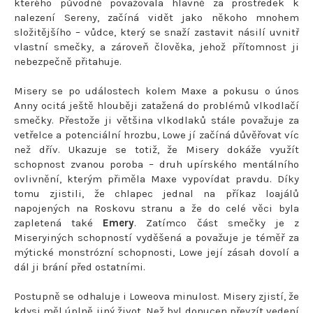
kterého původně považovala hlavně za prostředek k
nalezení Sereny, začíná vidět jako někoho mnohem
složitějšího – vůdce, který se snaží zastavit násilí uvnitř
vlastní smečky, a zároveň člověka, jehož přítomnost ji
nebezpečně přitahuje.
Misery se po událostech kolem Maxe a pokusu o únos
Anny ocitá ještě hlouběji zatažená do problémů vlkodlačí
smečky. Přestože ji většina vlkodlaků stále považuje za
vetřelce a potenciální hrozbu, Lowe jí začíná důvěřovat víc
než dřív. Ukazuje se totiž, že Misery dokáže využít
schopnost zvanou poroba – druh upírského mentálního
ovlivnění, kterým přiměla Maxe vypovídat pravdu. Díky
tomu zjistili, že chlapec jednal na příkaz loajálů
napojených na Roskovu stranu a že do celé věci byla
zapletená také
Emery
. Zatímco část smečky je z
Miseryiných schopností vyděšená a považuje je téměř za
mýtické monstrózní schopnosti, Lowe její zásah dovolí a
dál ji brání před ostatními.
Postupně se odhaluje i Loweova minulost. Misery zjistí, že
kdysi měl úplně jiný život. Než byl donucen převzít vedení