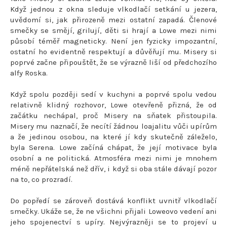
Když jednou z okna sleduje vlkodlačí setkání u jezera,
uvědomí si, jak přirozeně mezi ostatní zapadá. Členové
smečky se smějí, grilují, děti si hrají a Lowe mezi nimi
působí téměř magneticky. Není jen fyzicky impozantní,
ostatní ho evidentně respektují a důvěřují mu. Misery si
poprvé začne připouštět, že se výrazně liší od předchozího
alfy Roska.
Když spolu později sedí v kuchyni a poprvé spolu vedou
relativně klidný rozhovor, Lowe otevřeně přizná, že od
začátku nechápal, proč Misery na sňatek přistoupila.
Misery mu naznačí, že necítí žádnou loajalitu vůči upírům
a že jedinou osobou, na které jí kdy skutečně záleželo,
byla Serena. Lowe začíná chápat, že její motivace byla
osobní a ne politická. Atmosféra mezi nimi je mnohem
méně nepřátelská než dřív, i když si oba stále dávají pozor
na to, co prozradí.
Do popředí se zároveň dostává konflikt uvnitř vlkodlačí
smečky. Ukáže se, že ne všichni přijali Loweovo vedení ani
jeho spojenectví s upíry. Nejvýrazněji se to projeví u