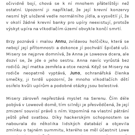
očividně bojí, chová se k ní mnohem přátelštěji než
ostatní. Upozorní ji například, že její krevní konzervy
nesmí být uložené vedle normálního jídla, a vysvětlí jí, že
v okolí žádné krevní banky pro upíry neexistují, protože
výskyt upíra na vlkodlačím území obvykle končí smrtí.
Brzy poznává i malou
Annu
, zvídavou holčičku, která se
nebojí její přítomnosti a dokonce jí pochválí špičaté uši.
Misery se nejprve domnívá, že Anna je Loweova dcera, ale
dozví se, že jde o jeho sestru. Anna navíc vyrůstá bez
rodičů. Její matka zemřela a otce nezná. Když se Misery na
rodiče neopatrně vyptává,
Juno
, ochranářská členka
smečky, ji tvrdě upozorní, že mnoho vlkodlačích dětí
osiřelo kvůli upírům a podobné otázky jsou bolestivé.
Misery zároveň nepřestává myslet na Serenu. Čím déle
pobývá v Loweově domě, tím silněji je přesvědčená, že její
zmizení souvisí právě s ním. Vzpomíná na vlastní pátrání
ještě před svatbou. Díky hackerským schopnostem se
nabourala do několika lidských databází a objevila
zmínku o tajném summitu, kterého se měl účastnit Lowe