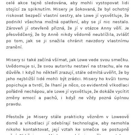
celé akce tajně sledována, aby mohli vystopovat lidi
stojící za spiknutím. Misery je šokovaná, že byl ochotný
riskovat bezpečí vlastní sestry, ale Lowe jí vysvětluje, že
podnikl všechna možná opatření, aby se jí nic nestalo.
Zároveň jí otevřeně přizná, že jí v otázce Anny věří. Je
přesvědčený, že by Anně nikdy vědomě neublížila, zvlášť
po tom, jak se ji snažila chránit navzdory vlastnímu
zranění.
Misery si také začíná všímat, jak Lowe vede svou smečku.
Uvědomuje si, že svou autoritu nestaví na strachu, ale na
důvěře. I když ho někteří zrazují, stále odmítá uvěřit, že by
jeho nejbližší lidé mohli být zrádci. Misery ho kvůli tomu
popichuje a tvrdí, že lhaní je něco, co evidentně vlkodlaci
pořádně nechápou, ale Lowe jí vysvětluje, že dokáže vycítit
změny emocí a pachů, i když ne vždy pozná úplnou
pravdu.
Přestože je Misery stále prakticky vězněm v Loweově
domě a vlkodlaci jí odebírají technologie, aby nemohla
nikoho kontaktovat, její vztah ke smečce se postupně