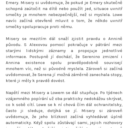
Emery. Misery si uvědomuje, že pokud je Emery skutečně
schopná zaútočit na dítě nebo použít jed, situace uvnitř
smečky je mnohem nebezpečnější, než si myslela. Lowe
navíc začíná otevřeně mluvit o tom, že někdo uvnitř
smečky spolupracuje proti němu.
Misery se mezitím dál snaží zjistit pravdu o Annině
původu. S Alexovou pomocí pokračuje v pátrání mezi
starými lidskými záznamy a propojuje jednotlivé
informace. Postupně jí dochází, že Serenino zmizení i
Annina existence spolu pravděpodobně souvisejí
mnohem víc, než si původně myslela. Zároveň si začíná
uvědomovat, že Serena jí možná záměrně zanechala stopy,
které ji měly k pravdě dovést.
Napětí mezi Misery a Lowem se dál stupňuje. Po týdnech
vzájemného popírání už oba prakticky nedokážou skrývat,
co k sobě cítí. Lowe se k ní chová čím dál ochranitelsky,
často ji sleduje, dotýká se jí. Misery si zároveň
uvědomuje, že jeho blízkost začíná vyhledávat úplně
automaticky. Když spolu zůstávají sami, jejich rozhovory