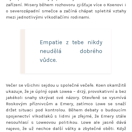
zařízení. Misery během rozhovoru zjišťuje více o Koenovi i
o severozápadní smečce a začíná chápat spletité vztahy
mezi jednotlivými vlkodlačími rodinami.
Empatie z tebe nikdy
neudělá dobrého
vůdce.
Večer se všichni sejdou u společné večeře. Koen okamžitě
ukazuje, že je úplný opak Lowea – drzý, provokativní a bez
jakékoli snahy skrývat své názory. Otevřeně se vysmívá
Roskovým příznivcům a Emery, zatímco Lowe se snaží
držet situaci pod kontrolou. Během debaty o budoucím
spojenectví vlkodlaků s lidmi je zřejmé, že Emery stále
nesouhlasí s Loweovou politikou. Lowe ale jasně dává
najevo, že už nechce další války a zbytečné oběti. Když