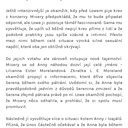
Ještě intenzivnější je okamžik, kdy před Lowem pije krev
z konzervy. Misery předpokládá, že mu to bude připadat
odporné, ale Lowe ji pozoruje téměř fascinovaně. Sama mu
vysvětluje, že upíři už běžně nepijí krev přímo z lidí a že
podobné praktiky jsou spíše vzácné a intimní. Přesto
mezi nimi během celé situace vzniká silné sexuální
napětí, které oba jen obtížně skrývají.
Do jejich vztahu ale zároveň vstupuje nové tajemství.
Misery se od Anny náhodou dozví její celé jméno –
Lilianna Ester Morelandová. Zkratka L. E. Moreland
okamžitě propojí s informacemi, které dříve objevila
Serena během svého pátrání. Uvědomí si, že Anna byla
pravděpodobně jedním z důvodů Serenina zmizení a že
Serena zřejmě pátrala právě po ní. Lowe okamžitě pochopí,
že Misery něco odhalila, a prohlásí, že si spolu musí
promluvit.
Následně jí vysvětluje více o situaci kolem Anny i loajálů.
Přizná, že únos částečně očekával a že Anna byla během