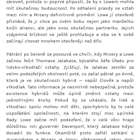
zároveň, protože si poprvé připustí, že by s Lowem mohla
mít skutečnou budoucnost. Po odhalení pravdy se vztah
mezi ním a Misery definitivně promění. Lowe jí otevřeně
přiznává, že ji chce po svém boku nejen jako manželku
kvůli alianci, ale jako svou skutečnou partnerku. Jejich
vzájemná blízkost se ještě prohlubuje a oba se k sobě
začínají chovat mnohem otevřeněji než dřív.
Pátrání po Sereně se posouvá ve chvíli, kdy Misery a Lowe
začnou řešit Thomase Jalakase, bývalého šéfa Úřadu pro
lidsko-vlkodlačí vztahy. Zjišťují, že Jalakas zemřel za
velmi podezřelých okolností poté, co začal pátrat po Anně,
která je ve skutečnosti hybrid — napůl člověk a napůl
vlkodlak. Tato informace je nesmírně nebezpečná, protože
existence hybridů může úplně změnit vztahy mezi
jednotlivými druhy. Pokud by se ukázalo, že lidé a
vlkodlaci spolu mohou mít děti, zpochybnilo by to celé
uspořádání společnosti, na kterém stojí moc upírské
Rady. Lowe začne mít podezření, že v celé věci hraje
důležitou roli guvernér Davenport, který Jalakase kdysi
dosadil do funkce. Okamžitě proto zařídí setkání s
guvernérem a Misery je znovu překvapená, jakou moc