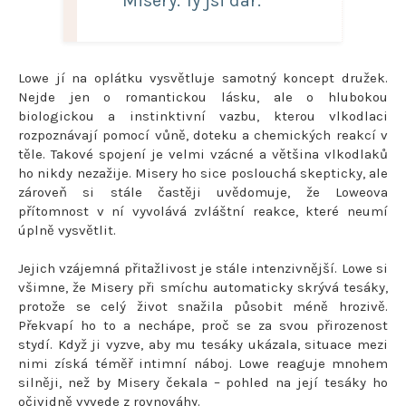
Misery. Ty jsi dar.
Lowe jí na oplátku vysvětluje samotný koncept družek.
Nejde jen o romantickou lásku, ale o hlubokou
biologickou a instinktivní vazbu, kterou vlkodlaci
rozpoznávají pomocí vůně, doteku a chemických reakcí v
těle. Takové spojení je velmi vzácné a většina vlkodlaků
ho nikdy nezažije. Misery ho sice poslouchá skepticky, ale
zároveň si stále častěji uvědomuje, že Loweova
přítomnost v ní vyvolává zvláštní reakce, které neumí
úplně vysvětlit.
Jejich vzájemná přitažlivost je stále intenzivnější. Lowe si
všimne, že Misery při smíchu automaticky skrývá tesáky,
protože se celý život snažila působit méně hrozivě.
Překvapí ho to a nechápe, proč se za svou přirozenost
stydí. Když ji vyzve, aby mu tesáky ukázala, situace mezi
nimi získá téměř intimní náboj. Lowe reaguje mnohem
silněji, než by Misery čekala – pohled na její tesáky ho
očividně vyvede z rovnováhy.