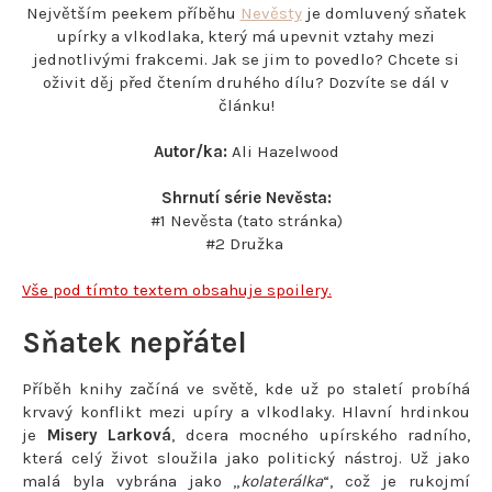
Největším peekem příběhu
Nevěsty
je domluvený sňatek
upírky a vlkodlaka, který má upevnit vztahy mezi
jednotlivými frakcemi. Jak se jim to povedlo? Chcete si
oživit děj před čtením druhého dílu? Dozvíte se dál v
článku!
Autor/ka:
Ali Hazelwood
Shrnutí série Nevěsta:
#1 Nevěsta (tato stránka)
#2 Družka
Vše pod tímto textem obsahuje spoilery.
Sňatek nepřátel
Příběh knihy začíná ve světě, kde už po staletí probíhá
krvavý konflikt mezi upíry a vlkodlaky. Hlavní hrdinkou
je
Misery Larková
, dcera mocného upírského radního,
která celý život sloužila jako politický nástroj. Už jako
malá byla vybrána jako „
kolaterálka
“, což je rukojmí