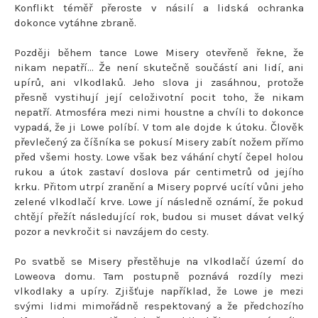
Konflikt téměř přeroste v násilí a lidská ochranka
dokonce vytáhne zbraně.
Později během tance Lowe Misery otevřeně řekne, že
nikam nepatří… Že není skutečně součástí ani lidí, ani
upírů, ani vlkodlaků. Jeho slova ji zasáhnou, protože
přesně vystihují její celoživotní pocit toho, že nikam
nepatří. Atmosféra mezi nimi houstne a chvíli to dokonce
vypadá, že ji Lowe políbí. V tom ale dojde k útoku. Člověk
převlečený za číšníka se pokusí Misery zabít nožem přímo
před všemi hosty. Lowe však bez váhání chytí čepel holou
rukou a útok zastaví doslova pár centimetrů od jejího
krku. Přitom utrpí zranění a Misery poprvé ucítí vůni jeho
zelené vlkodlačí krve. Lowe jí následně oznámí, že pokud
chtějí přežít následující rok, budou si muset dávat velký
pozor a nevkročit si navzájem do cesty.
Po svatbě se Misery přestěhuje na vlkodlačí území do
Loweova domu. Tam postupně poznává rozdíly mezi
vlkodlaky a upíry. Zjišťuje například, že Lowe je mezi
svými lidmi mimořádně respektovaný a že předchozího