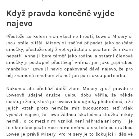
Když pravda konečně vyjde
najevo
Přestože se kolem nich všechno hroutí, Lowe a Misery si
jsou stále bližší. Misery si začíná připadat jako součást
smečky, přestože celý život vyrůstala s pocitem, že nikam
nepatří. Anna ji bere téměř jako rodinu a ostatní členové
smečky ji postupně přestávají vnímat jen jako „upírskou
manželku“. Lowe jí navíc opakovaně dává najevo, že pro
něj znamená mnohem víc než jen politickou partnerku.
Nakonec ale přichází další zlom. Misery zjistí pravdu o
Loweově údajné družce. Celou dobu věřila, že někde
existuje žena, která je Loweovi biologicky předurčená, a že
jejich vztah proto nemůže mít budoucnost. Teď však
vychází najevo, že Lowe žádnou skutečnou družku nikdy
neměl. To, co mezi nimi vzniká, není náhrada ani omyl — je
to skutečné pouto mezi nimi dvěma a skutečnou družkou
Lowea je právě Misery. Pro Misery je to šokující i děsivé