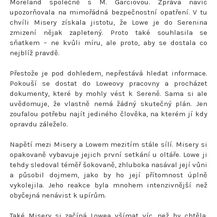
Moreland společně s M. Garciovou. Zpráva navíc
upozorňovala na mimořádná bezpečnostní opatření. V tu
chvíli Misery získala jistotu, že Lowe je do Serenina
zmizení nějak zapletený. Proto také souhlasila se
sňatkem – ne kvůli míru, ale proto, aby se dostala co
nejblíž pravdě.
Přestože je pod dohledem, nepřestává hledat informace.
Pokouší se dostat do Loweovy pracovny a procházet
dokumenty, které by mohly vést k Sereně. Sama si ale
uvědomuje, že vlastně nemá žádný skutečný plán. Jen
zoufalou potřebu najít jediného člověka, na kterém jí kdy
opravdu záleželo.
Napětí mezi Misery a Lowem mezitím stále sílí. Misery si
opakovaně vybavuje jejich první setkání u oltáře. Lowe ji
tehdy sledoval téměř šokovaně, zhluboka nasával její vůni
a působil dojmem, jako by ho její přítomnost úplně
vykolejila. Jeho reakce byla mnohem intenzivnější než
obyčejná nenávist k upírům.
Také Misery si začíná Lowea všímat víc, než by chtěla.