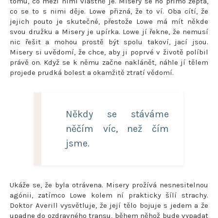
tomu, co mezi nimi vlastně je. Misery se ho přímo zeptá,
co se to s nimi děje. Lowe přizná, že to ví. Oba cítí, že
jejich pouto je skutečné, přestože Lowe má mít někde
svou družku a Misery je upírka. Lowe jí řekne, že nemusí
nic řešit a mohou prostě být spolu takoví, jací jsou.
Misery si uvědomí, že chce, aby ji poprvé v životě políbil
právě on. Když se k němu začne naklánět, náhle jí tělem
projede prudká bolest a okamžitě ztratí vědomí.
Někdy se stáváme
něčím víc, než čím
jsme.
Ukáže se, že byla otrávena. Misery prožívá nesnesitelnou
agónii, zatímco Lowe kolem ní prakticky šílí strachy.
Doktor Averill vysvětluje, že její tělo bojuje s jedem a že
upadne do ozdravného transu, během něhož bude vypadat