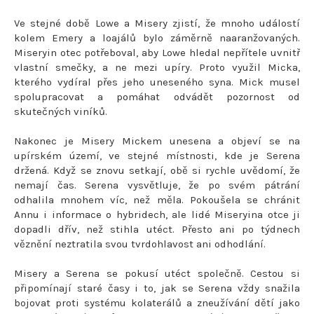
Ve stejné době Lowe a Misery zjistí, že mnoho událostí
kolem Emery a loajálů bylo záměrně naaranžovaných.
Miseryin otec potřeboval, aby Lowe hledal nepřítele uvnitř
vlastní smečky, a ne mezi upíry. Proto využil Micka,
kterého vydíral přes jeho uneseného syna. Mick musel
spolupracovat a pomáhat odvádět pozornost od
skutečných viníků.
Nakonec je Misery Mickem unesena a objeví se na
upírském území, ve stejné místnosti, kde je Serena
držená. Když se znovu setkají, obě si rychle uvědomí, že
nemají čas. Serena vysvětluje, že po svém pátrání
odhalila mnohem víc, než měla. Pokoušela se chránit
Annu i informace o hybridech, ale lidé Miseryina otce ji
dopadli dřív, než stihla utéct. Přesto ani po týdnech
věznění neztratila svou tvrdohlavost ani odhodlání.
Misery a Serena se pokusí utéct společně. Cestou si
připomínají staré časy i to, jak se Serena vždy snažila
bojovat proti systému kolaterálů a zneužívání dětí jako