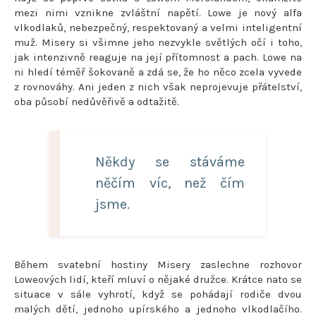
mezi nimi vznikne zvláštní napětí. Lowe je nový alfa
vlkodlaků, nebezpečný, respektovaný a velmi inteligentní
muž. Misery si všimne jeho nezvykle světlých očí i toho,
jak intenzivně reaguje na její přítomnost a pach. Lowe na
ni hledí téměř šokovaně a zdá se, že ho něco zcela vyvede
z rovnováhy. Ani jeden z nich však neprojevuje přátelství,
oba působí nedůvěřivě a odtažitě.
Někdy se stáváme
něčím víc, než čím
jsme.
Během svatební hostiny Misery zaslechne rozhovor
Loweových lidí, kteří mluví o nějaké družce. Krátce nato se
situace v sále vyhrotí, když se pohádají rodiče dvou
malých dětí, jednoho upírského a jednoho vlkodlačího.