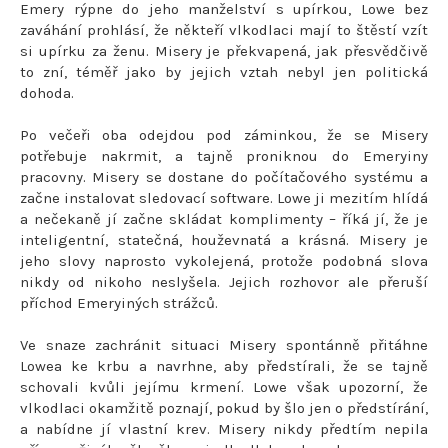
Emery rýpne do jeho manželství s upírkou, Lowe bez
zaváhání prohlásí, že někteří vlkodlaci mají to štěstí vzít
si upírku za ženu. Misery je překvapená, jak přesvědčivě
to zní, téměř jako by jejich vztah nebyl jen politická
dohoda.
Po večeři oba odejdou pod záminkou, že se Misery
potřebuje nakrmit, a tajně proniknou do Emeryiny
pracovny. Misery se dostane do počítačového systému a
začne instalovat sledovací software. Lowe ji mezitím hlídá
a nečekaně jí začne skládat komplimenty – říká jí, že je
inteligentní, statečná, houževnatá a krásná. Misery je
jeho slovy naprosto vykolejená, protože podobná slova
nikdy od nikoho neslyšela. Jejich rozhovor ale přeruší
příchod Emeryiných strážců.
Ve snaze zachránit situaci Misery spontánně přitáhne
Lowea ke krbu a navrhne, aby předstírali, že se tajně
schovali kvůli jejímu krmení. Lowe však upozorní, že
vlkodlaci okamžitě poznají, pokud by šlo jen o předstírání,
a nabídne jí vlastní krev. Misery nikdy předtím nepila