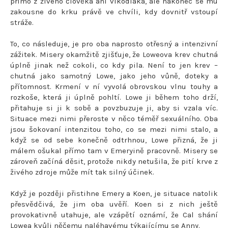
přímo z živého člověka ani vlkodlaka, ale nakonec se mu
zakousne do krku právě ve chvíli, kdy dovnitř vstoupí
stráže.
To, co následuje, je pro oba naprosto otřesný a intenzivní
zážitek. Misery okamžitě zjišťuje, že Loweova krev chutná
úplně jinak než cokoli, co kdy pila. Není to jen krev –
chutná jako samotný Lowe, jako jeho vůně, doteky a
přítomnost. Krmení v ní vyvolá obrovskou vlnu touhy a
rozkoše, která ji úplně pohltí. Lowe ji během toho drží,
přitahuje si ji k sobě a povzbuzuje ji, aby si vzala víc.
Situace mezi nimi přeroste v něco téměř sexuálního. Oba
jsou šokovaní intenzitou toho, co se mezi nimi stalo, a
když se od sebe konečně odtrhnou, Lowe přizná, že ji
málem ošukal přímo tam v Emeryině pracovně. Misery se
zároveň začíná děsit, protože nikdy netušila, že pití krve z
živého zdroje může mít tak silný účinek.
Když je později přistihne Emery a Koen, je situace natolik
přesvědčivá, že jim oba uvěří. Koen si z nich ještě
provokativně utahuje, ale vzápětí oznámí, že Cal shání
Lowea kvůli něčemu naléhavému týkajícímu se Anny.