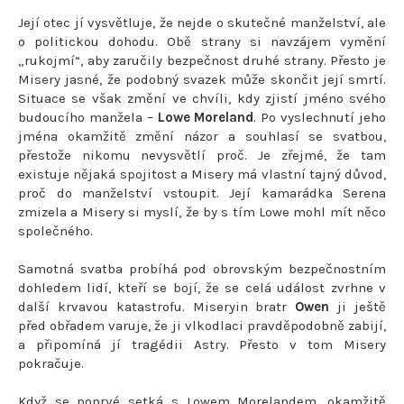
Její otec jí vysvětluje, že nejde o skutečné manželství, ale
o politickou dohodu. Obě strany si navzájem vymění
„rukojmí“, aby zaručily bezpečnost druhé strany. Přesto je
Misery jasné, že podobný svazek může skončit její smrtí.
Situace se však změní ve chvíli, kdy zjistí jméno svého
budoucího manžela –
Lowe Moreland
. Po vyslechnutí jeho
jména okamžitě změní názor a souhlasí se svatbou,
přestože nikomu nevysvětlí proč. Je zřejmé, že tam
existuje nějaká spojitost a Misery má vlastní tajný důvod,
proč do manželství vstoupit. Její kamarádka Serena
zmizela a Misery si myslí, že by s tím Lowe mohl mít něco
společného.
Samotná svatba probíhá pod obrovským bezpečnostním
dohledem lidí, kteří se bojí, že se celá událost zvrhne v
další krvavou katastrofu. Miseryin bratr
Owen
ji ještě
před obřadem varuje, že ji vlkodlaci pravděpodobně zabijí,
a připomíná jí tragédii Astry. Přesto v tom Misery
pokračuje.
Když se poprvé setká s Lowem Morelandem, okamžitě