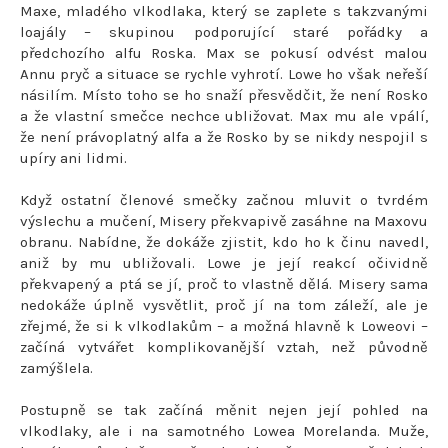
Maxe, mladého vlkodlaka, který se zaplete s takzvanými
loajály – skupinou podporující staré pořádky a
předchozího alfu Roska. Max se pokusí odvést malou
Annu pryč a situace se rychle vyhrotí. Lowe ho však neřeší
násilím. Místo toho se ho snaží přesvědčit, že není Rosko
a že vlastní smečce nechce ubližovat. Max mu ale vpálí,
že není právoplatný alfa a že Rosko by se nikdy nespojil s
upíry ani lidmi.
Když ostatní členové smečky začnou mluvit o tvrdém
výslechu a mučení, Misery překvapivě zasáhne na Maxovu
obranu. Nabídne, že dokáže zjistit, kdo ho k činu navedl,
aniž by mu ubližovali. Lowe je její reakcí očividně
překvapený a ptá se jí, proč to vlastně dělá. Misery sama
nedokáže úplně vysvětlit, proč jí na tom záleží, ale je
zřejmé, že si k vlkodlakům – a možná hlavně k Loweovi –
začíná vytvářet komplikovanější vztah, než původně
zamýšlela.
Postupně se tak začíná měnit nejen její pohled na
vlkodlaky, ale i na samotného Lowea Morelanda. Muže,