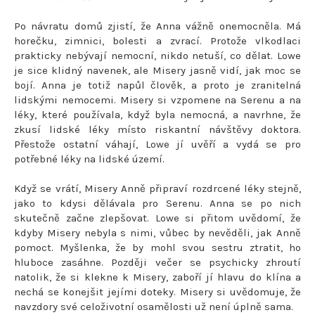
Po návratu domů zjistí, že Anna vážně onemocněla. Má
horečku, zimnici, bolesti a zvrací. Protože vlkodlaci
prakticky nebývají nemocní, nikdo netuší, co dělat. Lowe
je sice klidný navenek, ale Misery jasně vidí, jak moc se
bojí. Anna je totiž napůl člověk, a proto je zranitelná
lidskými nemocemi. Misery si vzpomene na Serenu a na
léky, které používala, když byla nemocná, a navrhne, že
zkusí lidské léky místo riskantní návštěvy doktora.
Přestože ostatní váhají, Lowe jí uvěří a vydá se pro
potřebné léky na lidské území.
Když se vrátí, Misery Anně připraví rozdrcené léky stejně,
jako to kdysi dělávala pro Serenu. Anna se po nich
skutečně začne zlepšovat. Lowe si přitom uvědomí, že
kdyby Misery nebyla s nimi, vůbec by nevěděli, jak Anně
pomoct. Myšlenka, že by mohl svou sestru ztratit, ho
hluboce zasáhne. Později večer se psychicky zhroutí
natolik, že si klekne k Misery, zaboří jí hlavu do klína a
nechá se konejšit jejími doteky. Misery si uvědomuje, že
navzdory své celoživotní osamělosti už není úplně sama.