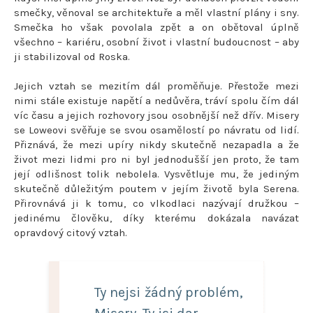
smečky, věnoval se architektuře a měl vlastní plány i sny.
Smečka ho však povolala zpět a on obětoval úplně
všechno – kariéru, osobní život i vlastní budoucnost – aby
ji stabilizoval od Roska.
Jejich vztah se mezitím dál proměňuje. Přestože mezi
nimi stále existuje napětí a nedůvěra, tráví spolu čím dál
víc času a jejich rozhovory jsou osobnější než dřív. Misery
se Loweovi svěřuje se svou osamělostí po návratu od lidí.
Přiznává, že mezi upíry nikdy skutečně nezapadla a že
život mezi lidmi pro ni byl jednodušší jen proto, že tam
její odlišnost tolik nebolela. Vysvětluje mu, že jediným
skutečně důležitým poutem v jejím životě byla Serena.
Přirovnává ji k tomu, co vlkodlaci nazývají družkou –
jedinému člověku, díky kterému dokázala navázat
opravdový citový vztah.
Ty nejsi žádný problém,