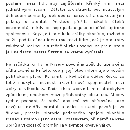
poslané mezi lidi, aby zajišťovala křehký mír mezi
jednotlivými rasami. Dětství tak strávila pod neustálým
dohledem ochranky, obklopená nenávistí a opakovanými
pokusy o atentát. Přestože přežila několik útoků
extremistů, nikdy si nepřipadala jako součást upírské
společnosti. Když její role kolaterálky skončila, rozhodla
se žít pod falešnou identitou mezi lidmi, což je pro upíry
zakázané. Jedinou skutečně blízkou osobou se pro ni stala
její nevlastní sestra
Serena
, se kterou vyrůstala.
Na začátku knihy je Misery povolána zpět do upírského
sídla zvaného Hnízdo, kde ji její otec informuje o novém
politickém plánu. Po smrti vlkodlačího vůdce Roska se
totiž naskytla možnost uzavřít nové spojenectví mezi
upíry a vlkodlaky. Rada chce upevnit mír starobylým
způsobem, sňatkem mezi příslušníky obou ras. Misery
rychle pochopí, že právě ona má být obětována jako
nevěsta. Nejdřív odmítá a celou situaci považuje za
šílenou, protože historie podobného spojení skončila
tragédií známou jako Astra – masakrem, při němž se krev
upírů a vlkodlaků proměnila v symbol krvavé války.