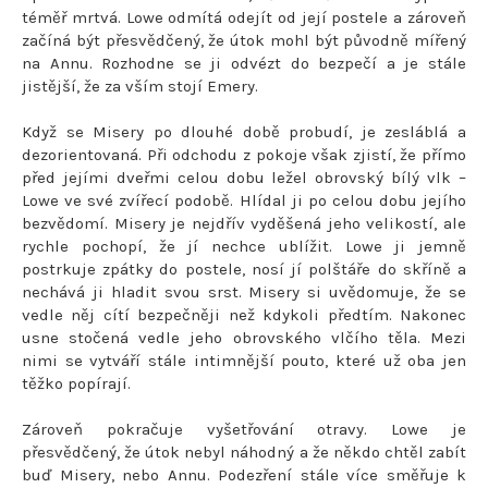
téměř mrtvá. Lowe odmítá odejít od její postele a zároveň
začíná být přesvědčený, že útok mohl být původně mířený
na Annu. Rozhodne se ji odvézt do bezpečí a je stále
jistější, že za vším stojí Emery.
Když se Misery po dlouhé době probudí, je zesláblá a
dezorientovaná. Při odchodu z pokoje však zjistí, že přímo
před jejími dveřmi celou dobu ležel obrovský bílý vlk –
Lowe ve své zvířecí podobě. Hlídal ji po celou dobu jejího
bezvědomí. Misery je nejdřív vyděšená jeho velikostí, ale
rychle pochopí, že jí nechce ublížit. Lowe ji jemně
postrkuje zpátky do postele, nosí jí polštáře do skříně a
nechává ji hladit svou srst. Misery si uvědomuje, že se
vedle něj cítí bezpečněji než kdykoli předtím. Nakonec
usne stočená vedle jeho obrovského vlčího těla. Mezi
nimi se vytváří stále intimnější pouto, které už oba jen
těžko popírají.
Zároveň pokračuje vyšetřování otravy. Lowe je
přesvědčený, že útok nebyl náhodný a že někdo chtěl zabít
buď Misery, nebo Annu. Podezření stále více směřuje k