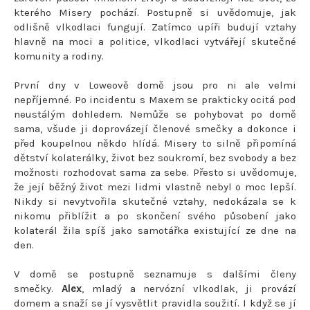
kterého Misery pochází. Postupně si uvědomuje, jak
odlišně vlkodlaci fungují. Zatímco upíři budují vztahy
hlavně na moci a politice, vlkodlaci vytvářejí skutečné
komunity a rodiny.
První dny v Loweově domě jsou pro ni ale velmi
nepříjemné. Po incidentu s Maxem se prakticky ocitá pod
neustálým dohledem. Nemůže se pohybovat po domě
sama, všude ji doprovázejí členové smečky a dokonce i
před koupelnou někdo hlídá. Misery to silně připomíná
dětství kolaterálky, život bez soukromí, bez svobody a bez
možnosti rozhodovat sama za sebe. Přesto si uvědomuje,
že její běžný život mezi lidmi vlastně nebyl o moc lepší.
Nikdy si nevytvořila skutečné vztahy, nedokázala se k
nikomu přiblížit a po skončení svého působení jako
kolaterál žila spíš jako samotářka existující ze dne na
den.
V domě se postupně seznamuje s dalšími členy
smečky.
Alex
, mladý a nervózní vlkodlak, ji provází
domem a snaží se jí vysvětlit pravidla soužití. I když se jí