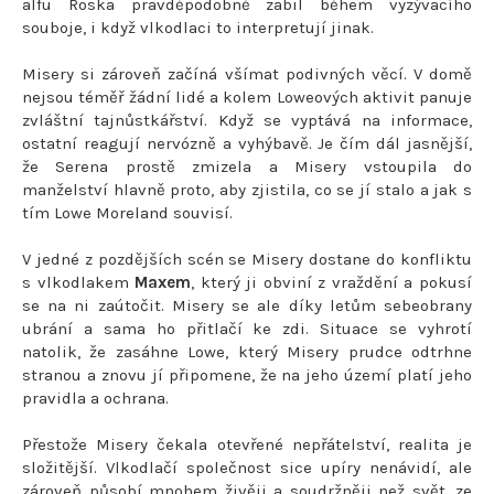
alfu Roska pravděpodobně zabil během vyzývacího
souboje, i když vlkodlaci to interpretují jinak.
Misery si zároveň začíná všímat podivných věcí. V domě
nejsou téměř žádní lidé a kolem Loweových aktivit panuje
zvláštní tajnůstkářství. Když se vyptává na informace,
ostatní reagují nervózně a vyhýbavě. Je čím dál jasnější,
že Serena prostě zmizela a Misery vstoupila do
manželství hlavně proto, aby zjistila, co se jí stalo a jak s
tím Lowe Moreland souvisí.
V jedné z pozdějších scén se Misery dostane do konfliktu
s vlkodlakem
Maxem
, který ji obviní z vraždění a pokusí
se na ni zaútočit. Misery se ale díky letům sebeobrany
ubrání a sama ho přitlačí ke zdi. Situace se vyhrotí
natolik, že zasáhne Lowe, který Misery prudce odtrhne
stranou a znovu jí připomene, že na jeho území platí jeho
pravidla a ochrana.
Přestože Misery čekala otevřené nepřátelství, realita je
složitější. Vlkodlačí společnost sice upíry nenávidí, ale
zároveň působí mnohem živěji a soudržněji než svět, ze