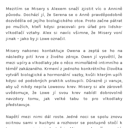
Mezitím se Misery s Alexem snaží zjistit víc o Annině
původu. Dochází jí, že Serena se o Anně pravděpodobně
dozvěděla od jejího biologického otce. Proto začne pátrat
po mužích, kteří kdysi pracovali pro úřad pro lidsko-
vlkodlačí vztahy. Alex si navíc všimne, že Misery voní
jinak – jako by ji Lowe označil.
Misery nakonec kontaktuje Owena a zeptá se ho na
následky pití krve z živého zdroje. Owen jí vysvětlí, že
mezi upíry a vlkodlaky jde o něco mimořádně intimního a
téměř zakázaného. Krmení z jednoho konkrétního člověka
vytváří biologické a hormonální vazby, kvůli kterým upíři
kdysi od podobných praktik ustoupili. Důrazně ji varuje,
aby už nikdy nepila Loweovu krev. Misery si ale zároveň
uvědomuje, že Lowe jí svou krev nabídl dobrovolně
navzdory tomu, jak velké tabu to pro vlkodlaky
představuje.
Napětí mezi nimi dál roste. Jedné noci se spolu znovu
ocitnou sami v kuchyni a rozhovor se postupně stočí k