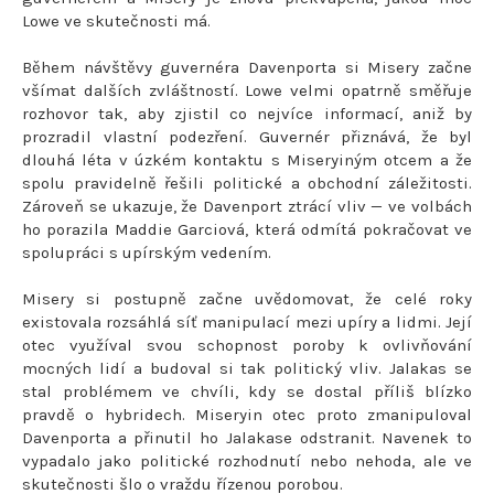
Lowe ve skutečnosti má.
Během návštěvy guvernéra Davenporta si Misery začne
všímat dalších zvláštností. Lowe velmi opatrně směřuje
rozhovor tak, aby zjistil co nejvíce informací, aniž by
prozradil vlastní podezření. Guvernér přiznává, že byl
dlouhá léta v úzkém kontaktu s Miseryiným otcem a že
spolu pravidelně řešili politické a obchodní záležitosti.
Zároveň se ukazuje, že Davenport ztrácí vliv — ve volbách
ho porazila Maddie Garciová, která odmítá pokračovat ve
spolupráci s upírským vedením.
Misery si postupně začne uvědomovat, že celé roky
existovala rozsáhlá síť manipulací mezi upíry a lidmi. Její
otec využíval svou schopnost poroby k ovlivňování
mocných lidí a budoval si tak politický vliv. Jalakas se
stal problémem ve chvíli, kdy se dostal příliš blízko
pravdě o hybridech. Miseryin otec proto zmanipuloval
Davenporta a přinutil ho Jalakase odstranit. Navenek to
vypadalo jako politické rozhodnutí nebo nehoda, ale ve
skutečnosti šlo o vraždu řízenou porobou.