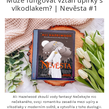
Může fungovat vztah upírky s
vlkodlakem? | Nevěsta #1
Ali Hazelwood zkouší vody fantasy! Nečekejte nic
nečekaného, svoji romantiku zasadila mezi upíry a
vlkodlaky v moderním světě, a vytvořila z toho duologii.