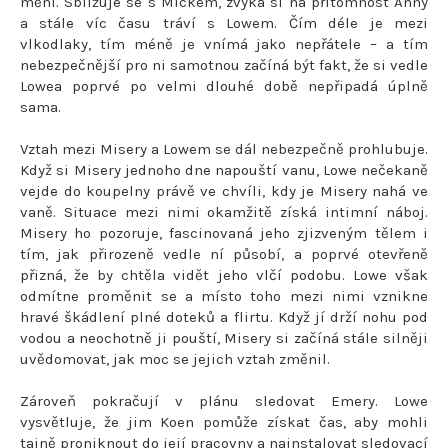
mění. Sbližuje se s Mickem, zvyká si na přítomnost Anny
a stále víc času tráví s Lowem. Čím déle je mezi
vlkodlaky, tím méně je vnímá jako nepřátele – a tím
nebezpečnější pro ni samotnou začíná být fakt, že si vedle
Lowea poprvé po velmi dlouhé době nepřipadá úplně
sama.
Vztah mezi Misery a Lowem se dál nebezpečně prohlubuje.
Když si Misery jednoho dne napouští vanu, Lowe nečekaně
vejde do koupelny právě ve chvíli, kdy je Misery nahá ve
vaně. Situace mezi nimi okamžitě získá intimní náboj.
Misery ho pozoruje, fascinovaná jeho zjizveným tělem i
tím, jak přirozeně vedle ní působí, a poprvé otevřeně
přizná, že by chtěla vidět jeho vlčí podobu. Lowe však
odmítne proměnit se a místo toho mezi nimi vznikne
hravé škádlení plné doteků a flirtu. Když jí drží nohu pod
vodou a neochotně ji pouští, Misery si začíná stále silněji
uvědomovat, jak moc se jejich vztah změnil.
Zároveň pokračují v plánu sledovat Emery. Lowe
vysvětluje, že jim Koen pomůže získat čas, aby mohli
tajně proniknout do její pracovny a nainstalovat sledovací