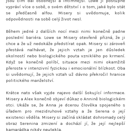
jsou čím dál osobnější a intimnější. Lowe jí postupně
vypráví více o sobě, o svém dětství i o tom, jaké bylo stát
se předčasně alfou. Misery si uvědomuje, kolik
odpovědnosti na sobě celý život nesl.
Během jedné z dalších nocí mezi nimi konečně padne
poslední bariéra. Lowe se Misery otevřeně přizná, že ji
chce a že už nedokáže předstírat opak. Misery si zároveň
přestává nalhávat, že jejich vztah je jen důsledek
okolností nebo biologického pouta vzniklého po krmení.
Když se konečně políbí, situace mezi nimi okamžitě
přeroste v intenzivní fyzickou i emocionální blízkost. Oba
si uvědomují, že jejich vztah už dávno překročil hranice
politického manželství.
Krátce nato však vyjde najevo další šokující informace.
Misery a Alex konečně objeví důkaz o Annině biologickém
otci. Ukáže se, že Anna je dcerou člověka spojeného s
úřadem pro mezidruhové vztahy a že Serena o její
existenci věděla. Misery si začíná skládat dohromady celý
obraz Serenina zmizení a dochází jí, že její nejlepší
kamarádka nikdy neutekla.