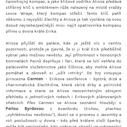
čarostrojný kompas, a jako klíčové vodítko Alisse předává
stříbrný klíč s emblémem růže nalezený na místě vraždy
Lovce Wraye, který kompas střežil. Tento klíč patří
někomu z nejvyšší šlechty a Alissa je tak vyslána na svou
dosud nejnebezpečnější misi: najít opatrovníka kompasu
přímo u dvora krále Erika.
Alissa přijíždí do paláce, kde je ještě víc v centru
pozornosti, protože je zjevné, že si ji král Erik předběžně
vybral jako možnou nevěstu. Její přítomnost v honosných
komnatách Painů doplňuje i Tari, která se lstí vetřela do
palácového služebnictva jako číšnice, aby mohla Alisse
pomáhat a zároveň si „užít intriky“. Do hry vstupuje
princezna
Carmen
– Erikova sestřenice – bystrá, drzá a
charismatická šlechtična, která sbírá drby a politické
informace a stane se Alisse neocenitelným zdrojem
přehledu o jednotlivých rodech i Erikových plánovaných
sňatcích. Přes Carmen se Alissa seznámí hlouběji s
Perlou Byrdovou
z Avanfordu (tichou, plachou
„vyhlédnutou nevěstou“), dozví se o procesu s Jacomby a
roli poslušnosti u dvora – kdo před králem složí šperky,
může být omilostněn, kdo vzdoruje, skončí ve vyhnanství