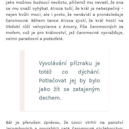
jako možnou budoucí nevěstu, přičemž mu nevadí, že ona
se mu snaží vyhýbat. Alissa tuší, že král je nebezpečný –
nejen kvůli moci, ale i proto, že nenávidí a pronásleduje
čaromocné. Během tance Alissa zjistí, že král hostí na
Období růží velvyslance z Ansory, říše čaromocných za
mořem, což je pro království, jež čaromocné vyvražďuje,
velmi paradoxní a podezřelé.
Vyvolávání přízraku je
totéž co dýchání.
Potlačovat jej by bylo
jako žít se zatajeným
dechem.
Bál je přerušen zprávou, že Lovci vtrhli na panství
Jacombových a povraždili celé čaromocné služebnictvo;