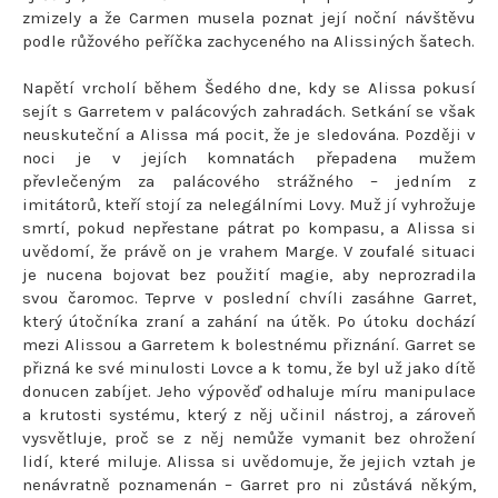
zmizely a že Carmen musela poznat její noční návštěvu
podle růžového peříčka zachyceného na Alissiných šatech.
Napětí vrcholí během Šedého dne, kdy se Alissa pokusí
sejít s Garretem v palácových zahradách. Setkání se však
neuskuteční a Alissa má pocit, že je sledována. Později v
noci je v jejích komnatách přepadena mužem
převlečeným za palácového strážného – jedním z
imitátorů, kteří stojí za nelegálními Lovy. Muž jí vyhrožuje
smrtí, pokud nepřestane pátrat po kompasu, a Alissa si
uvědomí, že právě on je vrahem Marge. V zoufalé situaci
je nucena bojovat bez použití magie, aby neprozradila
svou čaromoc. Teprve v poslední chvíli zasáhne Garret,
který útočníka zraní a zahání na útěk. Po útoku dochází
mezi Alissou a Garretem k bolestnému přiznání. Garret se
přizná ke své minulosti Lovce a k tomu, že byl už jako dítě
donucen zabíjet. Jeho výpověď odhaluje míru manipulace
a krutosti systému, který z něj učinil nástroj, a zároveň
vysvětluje, proč se z něj nemůže vymanit bez ohrožení
lidí, které miluje. Alissa si uvědomuje, že jejich vztah je
nenávratně poznamenán – Garret pro ni zůstává někým,