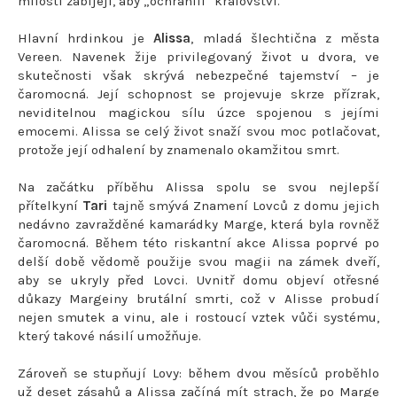
milosti zabíjejí, aby „ochránili“ království.
Hlavní hrdinkou je
Alissa
, mladá šlechtična z města
Vereen. Navenek žije privilegovaný život u dvora, ve
skutečnosti však skrývá nebezpečné tajemství – je
čaromocná. Její schopnost se projevuje skrze přízrak,
neviditelnou magickou sílu úzce spojenou s jejími
emocemi. Alissa se celý život snaží svou moc potlačovat,
protože její odhalení by znamenalo okamžitou smrt.
Na začátku příběhu Alissa spolu se svou nejlepší
přítelkyní
Tari
tajně smývá Znamení Lovců z domu jejich
nedávno zavražděné kamarádky Marge, která byla rovněž
čaromocná. Během této riskantní akce Alissa poprvé po
delší době vědomě použije svou magii na zámek dveří,
aby se ukryly před Lovci. Uvnitř domu objeví otřesné
důkazy Margeiny brutální smrti, což v Alisse probudí
nejen smutek a vinu, ale i rostoucí vztek vůči systému,
který takové násilí umožňuje.
Zároveň se stupňují Lovy: během dvou měsíců proběhlo
už deset zásahů a Alissa začíná mít strach, že po Marge