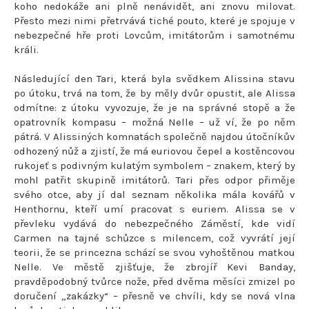
koho nedokáže ani plně nenávidět, ani znovu milovat.
Přesto mezi nimi přetrvává tiché pouto, které je spojuje v
nebezpečné hře proti Lovcům, imitátorům i samotnému
králi.
Následující den Tari, která byla svědkem Alissina stavu
po útoku, trvá na tom, že by měly dvůr opustit, ale Alissa
odmítne: z útoku vyvozuje, že je na správné stopě a že
opatrovník kompasu – možná Nelle – už ví, že po něm
pátrá. V Alissiných komnatách společně najdou útočníkův
odhozený nůž a zjistí, že má euriovou čepel a kostěncovou
rukojeť s podivným kulatým symbolem – znakem, který by
mohl patřit skupině imitátorů. Tari přes odpor přiměje
svého otce, aby jí dal seznam několika mála kovářů v
Henthornu, kteří umí pracovat s euriem. Alissa se v
převleku vydává do nebezpečného Záměstí, kde vidí
Carmen na tajné schůzce s milencem, což vyvrátí její
teorii, že se princezna schází se svou vyhoštěnou matkou
Nelle. Ve městě zjišťuje, že zbrojíř Kevi Banday,
pravděpodobný tvůrce nože, před dvěma měsíci zmizel po
doručení „zakázky“ – přesně ve chvíli, kdy se nová vlna