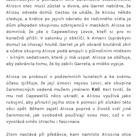
Alissin otec musí zůstat u dvora, ale Garret nabídne, že
Alissu odvede domů. Cestou se ukáže, že Alissu někdo
sleduje, a krátce po jejich návratu do rodinného sídla je
dům přepaden skupinou ozbrojenců v maskách. Alissa se
domnívá, že jde o Capewellovy Lovce, kteří si pro ni
konečně přišli. V salonku ji obklíčí, k Amarii (správkyni
domu) se chovají hrubě, Garret je při obraně brutálně zbit
a vůdce skupiny Alisse podá ampuli s půlnočním mlékem
– silným sedativem, které ji má uspat. Alissa se obětuje,
aby zabránila tomu, že by zabili Garreta, a mléko vypije.
Alissa se probouzí v podzemních tunelech a ke svému
úžasu zjišťuje, že její únosci nejsou Lovci, ale skupina
čaromocných vedená mužem jménem
Keil
. Keil tvrdí, že
mu rod Capewellů něco ukradl, a Alissu využívá jako
rukojmí, aby přinutil jejího otce k pomoci při získání této
věci zpět. Během zajetí Alissa poprvé v životě vidí jiné
čaromocné, jak svobodně používají svou moc, což v ní
vyvolává směs strachu i fascinace.
Zlom nastává při předávce, kam namísto Alissina otce