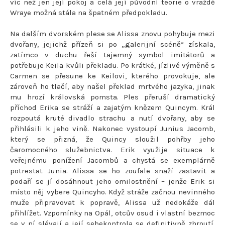
víc než jen její pokoj a celá její původní teorie o vraždě
Wraye možná stála na špatném předpokladu.
Na dalším dvorském plese se Alissa znovu pohybuje mezi
dvořany, jejichž přízeň si po „galerijní scéně“ získala,
zatímco v duchu řeší tajemný symbol imitátorů a
potřebuje Keila kvůli překladu. Po krátké, jízlivé výměně s
Carmen se přesune ke Keilovi, kterého provokuje, ale
zároveň ho tlačí, aby našel překlad mrtvého jazyka, jinak
mu hrozí královská pomsta. Ples přeruší dramatický
příchod Erika se stráží a zajatým knězem Quincym. Král
rozpoutá kruté divadlo strachu a nutí dvořany, aby se
přihlásili k jeho vině. Nakonec vystoupí Junius Jacomb,
který se přizná, že Quincy sloužil pohřby jeho
čaromocného služebnictva. Erik využije situace k
veřejnému ponížení Jacombů a chystá se exemplárně
potrestat Junia. Alissa se ho zoufale snaží zastavit a
podaří se jí dosáhnout jeho omilostnění – jenže Erik si
místo něj vybere Quincyho. Když stráže začnou nevinného
muže připravovat k popravě, Alissa už nedokáže dál
přihlížet. Vzpomínky na Opál, otcův osud i vlastní bezmoc
se v ní slévají a její sebekontrola se definitivně zhroutí.