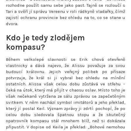
rozhodne použít samu sebe jako past. Tajně se rozloučí s
Tari a svěří jí správu Vereenu v roli rádkyně vladařky, čímž
zajistí ochranu provincie bez ohledu na to, co se stane u
dvora.
Kdo je tedy zlodějem
kompasu?
Během velkolepé slavnosti se Erik chová otevřeně
vlastnicky a dává najevo, že Alissu považuje za svou
budoucí královnu. Jejich veřejný polibek po přísaze
potvrzuje, že král si ji vybral bez ohledu na mínění
ostatních. Alissa však celou dobu zůstává ve střehu –
čeká na útok, který má přijít v chaosu oslav. Místo toho je
však nečekaně vytržena ze sálu zprávou se zapečetěným
svitkem. V něm nachází symbol imitátorů a jeho překlad,
který jí poslal Keil. Význam zprávy ji zdrtí: pochopí, že po
celou dobu sledovala špatnou stopu a že skutečný
opatrovník kompasu stál mnohem blíž, než si dokázala
připustit. V dopise od Keila je překlad: „Bohové nemohou