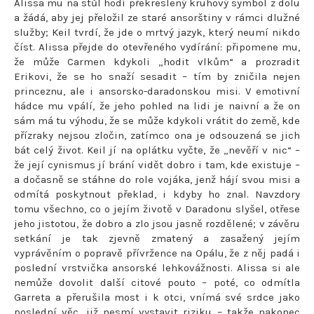
Alissa mu na stůl hodí překreslený kruhový symbol z dolu
a žádá, aby jej přeložil ze staré ansorštiny v rámci dlužné
služby; Keil tvrdí, že jde o mrtvý jazyk, který neumí nikdo
číst. Alissa přejde do otevřeného vydírání: připomene mu,
že může Carmen kdykoli „hodit vlkům“ a prozradit
Erikovi, že se ho snaží sesadit – tím by zničila nejen
princeznu, ale i ansorsko-daradonskou misi. V emotivní
hádce mu vpálí, že jeho pohled na lidi je naivní a že on
sám má tu výhodu, že se může kdykoli vrátit do země, kde
přízraky nejsou zločin, zatímco ona je odsouzená se jich
bát celý život. Keil jí na oplátku vyčte, že „nevěří v nic“ –
že její cynismus jí brání vidět dobro i tam, kde existuje –
a dočasně se stáhne do role vojáka, jenž hájí svou misi a
odmítá poskytnout překlad, i kdyby ho znal. Navzdory
tomu všechno, co o jejím životě v Daradonu slyšel, otřese
jeho jistotou, že dobro a zlo jsou jasně rozdělené; v závěru
setkání je tak zjevně zmatený a zasažený jejím
vyprávěním o popravě přívržence na Opálu, že z něj padá i
poslední vrstvička ansorské lehkovážnosti. Alissa si ale
nemůže dovolit další citové pouto – poté, co odmítla
Garreta a přerušila most i k otci, vnímá své srdce jako
poslední věc, již nesmí vystavit riziku – takže nakonec