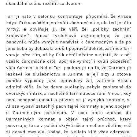
skandální scénu rozšířit se dvorem.
Tari ji nato v salonku konfrontuje: připomíná, že Alissa
kdysi Erika sváděla jen kvůli záchraně otce, ale teď je táta
mrtvý, a obviňuje ji, že věří, že „polibky zachrání
království“. Alissa tvrdohlavě argumentuje, že jen
panovník může vymýtit nenávist k čaromocným a že po
jeho boku by dokázala zrušit popravčí dekret, zatímco Tari
varuje před tím, až by Erik chtěl dědice a zjistil, že z něj
vzešlo čaromocné dítě. Spor se vyhrotí i kvůli podezření
vůči Carmen a Nelle: Tari poukazuje na to, že Carmen je
laskavá ke služebnictvu a Junimu a její slzy u otcova
pohřbu vypadaly jako opravdový žal, zatímco Alissa
odmítá věřit, že by dcera Kudlanky nebyla zapletená do
dvorských intrik, a nechtěně Tari hluboce raní. V noci, kdy
není schopná usnout a přízrak se jí vymyká kontrole, si
Alissa vybaví zatuchlý pach tajné komnaty a jeho spojení
s Carmeniným parfémem. V noci proto vnikne do
Carmeniných komnat a objeví tajný průchod, který
potvrzuje, že se v paláci skrývá něco mnohem většího, než
si dosud myslela. Chápe, že Nellein klíč vždy odemykal