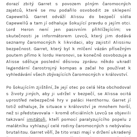
dorazí zbitý Garret s povozem plným čaromocných
zajatců, které se mu podařilo osvobodit ze sklepení
Capewellů. Garret odváží Alissu do bezpečí sídla
Capewellů a tam jí odhaluje šokující pravdu o jejím otci.
Lord Heron není jen pasivním přihlížejícím; ve
skutečnosti je informátorem Lovců, který jim dodává
seznamy čaromocných k likvidaci, aby zajistil Alissinu
bezpečnost. Garret, který byl k mlčení vázán přísežným
poutem přímo k lordu Heronovi, se konečně osvobozuje a
Alisse sděluje poslední děsivou zprávu: někdo ukradl
legendární čarostrojný kompas a začal ho používat k
vyhledávání všech zbývajících čaromocných v království.
Po šokujícím zjištění, že její otec po celá léta obchodoval
s životy jiných, aby ji udržel v bezpečí, se Alissa ocitá
uprostřed nebezpečné hry v paláci Henthornu. Garret jí
totiž odhaluje, že situace v království je mnohem horší,
než si představovala – kromě oficiálních Lovců se objevili
takzvaní
imitátoři
, kteří pomocí paralyzujícího popelu z
malátníku vyhlazují celé rodiny čaromocných s nebývalou
brutalitou. Garret věří, že tito vrazi mají v držení ukradený