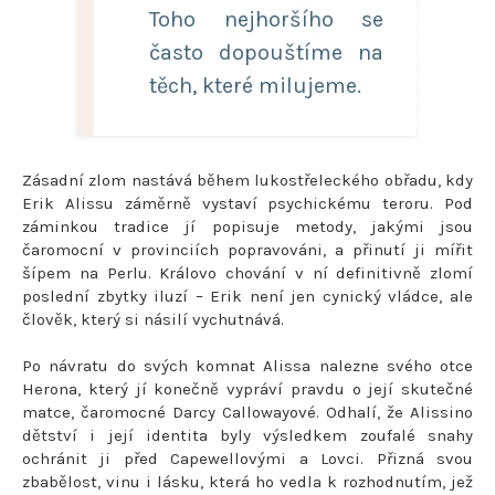
Toho nejhoršího se
často dopouštíme na
těch, které milujeme.
Zásadní zlom nastává během lukostřeleckého obřadu, kdy
Erik Alissu záměrně vystaví psychickému teroru. Pod
záminkou tradice jí popisuje metody, jakými jsou
čaromocní v provinciích popravováni, a přinutí ji mířit
šípem na Perlu. Královo chování v ní definitivně zlomí
poslední zbytky iluzí – Erik není jen cynický vládce, ale
člověk, který si násilí vychutnává.
Po návratu do svých komnat Alissa nalezne svého otce
Herona, který jí konečně vypráví pravdu o její skutečné
matce, čaromocné Darcy Callowayové. Odhalí, že Alissino
dětství i její identita byly výsledkem zoufalé snahy
ochránit ji před Capewellovými a Lovci. Přizná svou
zbabělost, vinu i lásku, která ho vedla k rozhodnutím, jež