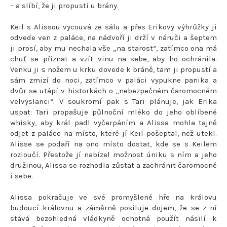
– a slíbí, že ji propustí u brány.
Keil s Alissou vycouvá ze sálu a přes Erikovy výhrůžky ji
odvede ven z paláce, na nádvoří ji drží v náruči a šeptem
ji prosí, aby mu nechala vše „na starost“, zatímco ona má
chuť se přiznat a vzít vinu na sebe, aby ho ochránila.
Venku ji s nožem u krku dovede k bráně, tam ji propustí a
sám zmizí do noci, zatímco v paláci vypukne panika a
dvůr se utápí v historkách o „nebezpečném čaromocném
velvyslanci“. V soukromí pak s Tari plánuje, jak Erika
uspat: Tari propašuje půlnoční mléko do jeho oblíbené
whisky, aby král padl vyčerpáním a Alissa mohla tajně
odjet z paláce na místo, které jí Keil pošeptal, než utekl.
Alisse se podaří na ono místo dostat, kde se s Keilem
rozloučí. Přestože jí nabízel možnost úniku s ním a jeho
družinou, Alissa se rozhodla zůstat a zachránit čaromocné
i sebe.
Alissa pokračuje ve své promyšlené hře na královu
budoucí královnu a záměrně posiluje dojem, že se z ní
stává bezohledná vládkyně ochotná použít násilí k