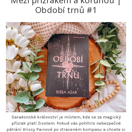
Mezi přízrakem a korunou |
Období trnů #1
Daradonské království je místem, kde se za magický
přízrak platí životem. Pokud vás pohltilo nebezpečné
pátrání Alissy Painové po ztraceném kompasu a chcete si