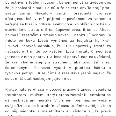
bolestným rituálem loučení, během něhož si uvědomuje,
že je poslední z rodu Painů a že od této chvíle stojí proti
světu sama. Navzdory vnitřní prázdnotě pronese
důstojnou řeč, v níž přijímá odpovědnost za Vereen a
veřejně se hlásí k odkazu svého otce. Po obřadu dochází k
otevřenému střetu s Briar Capewellovou. Briar se Alissu
pokouší zastrašit i zmanipulovat – nabízí jí ochranu a
místo po boku Lovců výměnou za loajalitu ke králi
Erikovi. Zároveň odhaluje, že Erik Capewelly trestá za
neúspěchy tím, že po každém Lovu imitátorů nechává
jednoho z nich popravit. Alissa si poprvé naplno uvědomí,
že král vládne stejným strachem, jaký Lovci šíří mezi
čaromocnými. Rozhovor vyústí v prudkou hádku a
fyzickou potupu Briar, čímž Alissa dává jasně najevo, že
se odmítá stát nástrojem jejich moci.
Krátce nato je Alissa v otcově pracovně znovu napadena
imitátorem – mužem, který Herona zavraždil. Tentokrát se
už neskrývá ani neutíká. V přímém boji naplno využije
svůj přízrak a po brutálním zápasu útočníka zabije. Získá
od něj nádobku s malátníkem a uvědomí si, že právě