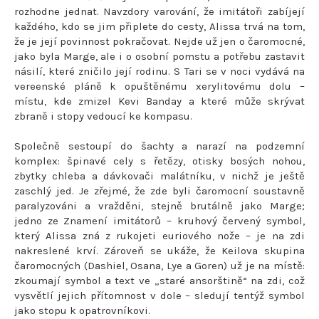
rozhodne jednat. Navzdory varování, že imitátoři zabíjejí
každého, kdo se jim připlete do cesty, Alissa trvá na tom,
že je její povinnost pokračovat. Nejde už jen o čaromocné,
jako byla Marge, ale i o osobní pomstu a potřebu zastavit
násilí, které zničilo její rodinu. S Tari se v noci vydává na
vereenské pláně k opuštěnému xerylitovému dolu –
místu, kde zmizel Kevi Banday a které může skrývat
zbraně i stopy vedoucí ke kompasu.
Společně sestoupí do šachty a narazí na podzemní
komplex: špinavé cely s řetězy, otisky bosých nohou,
zbytky chleba a dávkovači malátníku, v nichž je ještě
zaschlý jed. Je zřejmé, že zde byli čaromocní soustavně
paralyzováni a vražděni, stejně brutálně jako Marge;
jedno ze Znamení imitátorů – kruhový červený symbol,
který Alissa zná z rukojeti euriového nože – je na zdi
nakreslené krví. Zároveň se ukáže, že Keilova skupina
čaromocných (Dashiel, Osana, Lye a Goren) už je na místě:
zkoumají symbol a text ve „staré ansorštině“ na zdi, což
vysvětlí jejich přítomnost v dole – sledují tentýž symbol
jako stopu k opatrovníkovi.