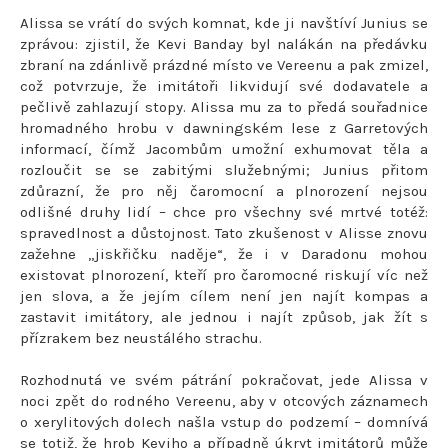
Alissa se vrátí do svých komnat, kde ji navštíví Junius se
zprávou: zjistil, že Kevi Banday byl nalákán na předávku
zbraní na zdánlivě prázdné místo ve Vereenu a pak zmizel,
což potvrzuje, že imitátoři likvidují své dodavatele a
pečlivě zahlazují stopy. Alissa mu za to předá souřadnice
hromadného hrobu v dawningském lese z Garretových
informací, čímž Jacombům umožní exhumovat těla a
rozloučit se se zabitými služebnými; Junius přitom
zdůrazní, že pro něj čaromocní a plnorození nejsou
odlišné druhy lidí – chce pro všechny své mrtvé totéž:
spravedlnost a důstojnost. Tato zkušenost v Alisse znovu
zažehne „jiskřičku naděje“, že i v Daradonu mohou
existovat plnorození, kteří pro čaromocné riskují víc než
jen slova, a že jejím cílem není jen najít kompas a
zastavit imitátory, ale jednou i najít způsob, jak žít s
přízrakem bez neustálého strachu.
Rozhodnutá ve svém pátrání pokračovat, jede Alissa v
noci zpět do rodného Vereenu, aby v otcových záznamech
o xerylitových dolech našla vstup do podzemí – domnívá
se totiž, že hrob Keviho a případně úkryt imitátorů může