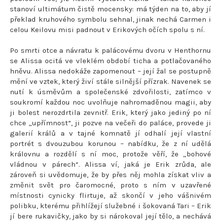
stanoví ultimátum čistě mocensky: má týden na to, aby jí
překlad kruhového symbolu sehnal, jinak nechá Carmen i
celou Keilovu misi padnout v Erikových očích spolu s ní.
Po smrti otce a návratu k palácovému dvoru v Henthornu
se Alissa ocitá ve vleklém období ticha a potlačovaného
hněvu. Alissa nedokáže zapomenout – její žal se postupně
mění ve vztek, který živí stále silnější přízrak. Navenek se
nutí k úsměvům a společenské zdvořilosti, zatímco v
soukromí každou noc uvolňuje nahromaděnou magii, aby
ji bolest nerozdrtila zevnitř. Erik, který jako jediný po ní
chce „upřímnost“, ji pozve na večeři do paláce, provede ji
galerií králů a v tajné komnatě jí odhalí její vlastní
portrét s dvouzubou korunou – nabídku, že z ní udělá
královnu a rozdělí s ní moc, protože věří, že „bohové
vládnou v párech“. Alissa ví, jaká je Erik zrůda, ale
zároveň si uvědomuje, že by přes něj mohla získat vliv a
změnit svět pro čaromocné, proto s ním v uzavřené
místnosti cynicky flirtuje, až skončí v jeho vášnivém
polibku, kterému přihlížejí služebné i šokovaná Tari – Erik
jí bere rukavičky, jako by si nárokoval její tělo, a nechává