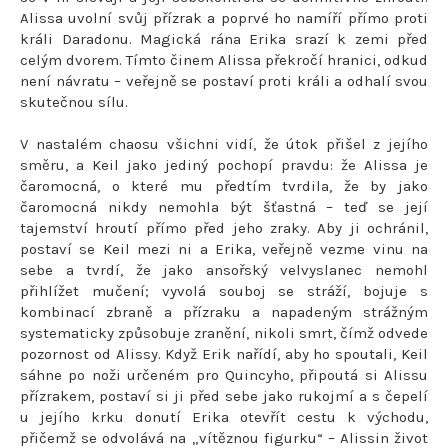
Alissa uvolní svůj přízrak a poprvé ho namíří přímo proti
králi Daradonu. Magická rána Erika srazí k zemi před
celým dvorem. Tímto činem Alissa překročí hranici, odkud
není návratu – veřejně se postaví proti králi a odhalí svou
skutečnou sílu.
V nastalém chaosu všichni vidí, že útok přišel z jejího
směru, a Keil jako jediný pochopí pravdu: že Alissa je
čaromocná, o které mu předtím tvrdila, že by jako
čaromocná nikdy nemohla být šťastná – teď se její
tajemství hroutí přímo před jeho zraky. Aby ji ochránil,
postaví se Keil mezi ni a Erika, veřejně vezme vinu na
sebe a tvrdí, že jako ansořský velvyslanec nemohl
přihlížet mučení; vyvolá souboj se stráží, bojuje s
kombinací zbraně a přízraku a napadeným strážným
systematicky způsobuje zranění, nikoli smrt, čímž odvede
pozornost od Alissy. Když Erik nařídí, aby ho spoutali, Keil
sáhne po noži určeném pro Quincyho, připoutá si Alissu
přízrakem, postaví si ji před sebe jako rukojmí a s čepelí
u jejího krku donutí Erika otevřít cestu k východu,
přičemž se odvolává na „vítěznou figurku“ – Alissin život