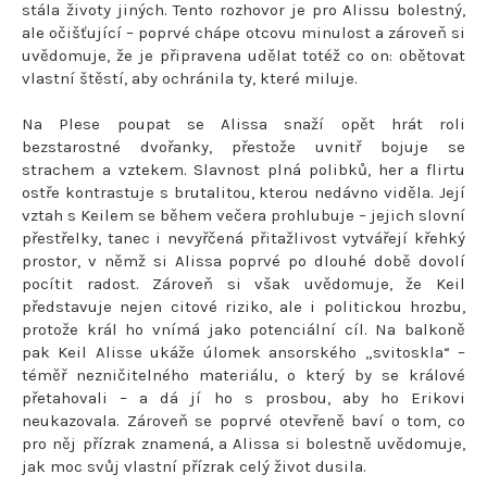
stála životy jiných. Tento rozhovor je pro Alissu bolestný,
ale očišťující – poprvé chápe otcovu minulost a zároveň si
uvědomuje, že je připravena udělat totéž co on: obětovat
vlastní štěstí, aby ochránila ty, které miluje.
Na Plese poupat se Alissa snaží opět hrát roli
bezstarostné dvořanky, přestože uvnitř bojuje se
strachem a vztekem. Slavnost plná polibků, her a flirtu
ostře kontrastuje s brutalitou, kterou nedávno viděla. Její
vztah s Keilem se během večera prohlubuje – jejich slovní
přestřelky, tanec i nevyřčená přitažlivost vytvářejí křehký
prostor, v němž si Alissa poprvé po dlouhé době dovolí
pocítit radost. Zároveň si však uvědomuje, že Keil
představuje nejen citové riziko, ale i politickou hrozbu,
protože král ho vnímá jako potenciální cíl. Na balkoně
pak Keil Alisse ukáže úlomek ansorského „svitoskla“ –
téměř nezničitelného materiálu, o který by se králové
přetahovali – a dá jí ho s prosbou, aby ho Erikovi
neukazovala. Zároveň se poprvé otevřeně baví o tom, co
pro něj přízrak znamená, a Alissa si bolestně uvědomuje,
jak moc svůj vlastní přízrak celý život dusila.