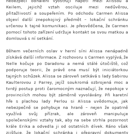
nebezpečí odhalení vyostřují napětí mezi Alissou a
Keilem, jejichž vztah osciluje mezi nedůvěrou,
přitažlivostí a soupeřením. Po odchodu Carmen Alissa
objeví další znepokojivý předmět – lokační schránku
určenou k tajné komunikaci. Je přesvědčena, že Carmen
pomocí tohoto zařízení udržuje kontakt se svou matkou a
domlouvá s ní setkání.
Během večerních oslav v herní síni Alissa nenápadně
získává další informace. Z rozhovoru s Carmen vyplývá, že
Nelle kočuje po Daradonu a nemá stálé útočiště, což
podporuje teorii, že právě ona musí být iniciátorkou
tajných schůzek. Alissa se zároveň setkává s lady Sabirou
Kaulterovou z Parrey, jejíž soukromá ozbrojená moc a
tvrdý postup proti čaromocným naznačují, že nepokoje v
provinciích mohou být záměrně vyvolávány. Při karetní
hře s plachou lady Perlou si Alissa uvědomuje, jak
nebezpečně se pohybuje na hraně – nejen že opatrně
využívá svůj přízrak, ale zároveň manipuluje
společenskými vztahy tak, aby na sebe strhla pozornost
krále Erika a odvedla ji od ostatních dívek. Ráno však
zjišťuje, že lokační schránka i přepravní dokumenty