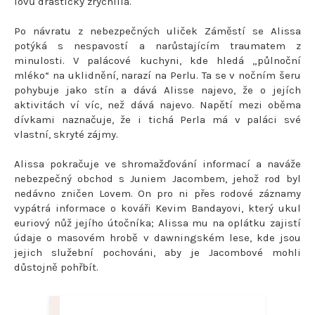
lovů drasticky zrychlila.
Po návratu z nebezpečných uliček Záměstí se Alissa
potýká s nespavostí a narůstajícím traumatem z
minulosti. V palácové kuchyni, kde hledá „půlnoční
mléko“ na uklidnění, narazí na Perlu. Ta se v nočním šeru
pohybuje jako stín a dává Alisse najevo, že o jejích
aktivitách ví víc, než dává najevo. Napětí mezi oběma
dívkami naznačuje, že i tichá Perla má v paláci své
vlastní, skryté zájmy.
Alissa pokračuje ve shromažďování informací a naváže
nebezpečný obchod s Juniem Jacombem, jehož rod byl
nedávno zničen Lovem. On pro ni přes rodové záznamy
vypátrá informace o kováři Kevim Bandayovi, který ukul
euriový nůž jejího útočníka; Alissa mu na oplátku zajistí
údaje o masovém hrobě v dawningském lese, kde jsou
jejich služební pochováni, aby je Jacombové mohli
důstojně pohřbít.