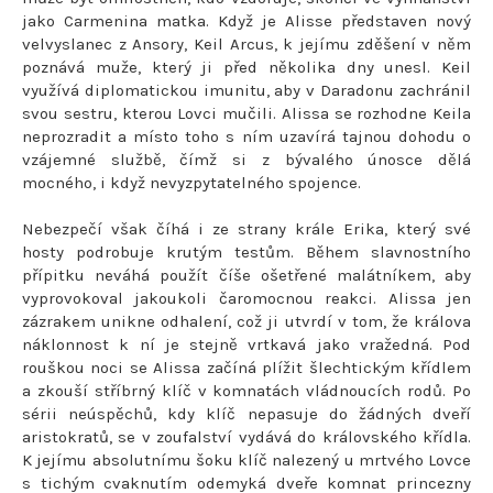
jako Carmenina matka. Když je Alisse představen nový
velvyslanec z Ansory, Keil Arcus, k jejímu zděšení v něm
poznává muže, který ji před několika dny unesl. Keil
využívá diplomatickou imunitu, aby v Daradonu zachránil
svou sestru, kterou Lovci mučili. Alissa se rozhodne Keila
neprozradit a místo toho s ním uzavírá tajnou dohodu o
vzájemné službě, čímž si z bývalého únosce dělá
mocného, i když nevyzpytatelného spojence.
Nebezpečí však číhá i ze strany krále Erika, který své
hosty podrobuje krutým testům. Během slavnostního
přípitku neváhá použít číše ošetřené malátníkem, aby
vyprovokoval jakoukoli čaromocnou reakci. Alissa jen
zázrakem unikne odhalení, což ji utvrdí v tom, že králova
náklonnost k ní je stejně vrtkavá jako vražedná. Pod
rouškou noci se Alissa začíná plížit šlechtickým křídlem
a zkouší stříbrný klíč v komnatách vládnoucích rodů. Po
sérii neúspěchů, kdy klíč nepasuje do žádných dveří
aristokratů, se v zoufalství vydává do královského křídla.
K jejímu absolutnímu šoku klíč nalezený u mrtvého Lovce
s tichým cvaknutím odemyká dveře komnat princezny