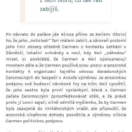
z těch tvorů, co tak rád
zabíjíš.
Po návratu do paláce jde Alissa přímo za Keilem. Obviní
ho, že jeho „nohsledi“ Tari málem zabili, a zároveň prolomí
jeho linii obrany ohledně Carmen: z kontextu setkání v
Záměstí, lokační schránky a nocí, kdy Keil „náhodou“
mizel, si poskládá, že Carmen a Keil spolupracují
mnohem déle a že Carmen používá svou pozici a ansorské
kontakty k organizaci tajného odvozu daradonských
čaromocných do bezpečí v Ansoře výměnou za ansorskou
podporu své budoucí nárokové hry na trůn. Keil vysvětlí,
že jeho sestra byla první vyslankyní, která s Carmen
začala čaromocným zprostředkovávat útěk, a že právě
proto ji Lovci zajali; silně odmítá myšlenku, že by Carmen
byla zapojená do imitátorských vražd, ale připouští, že
ansorská císařovna dohodu posvětila a výměnou slíbila
Carmen politickou podporu.