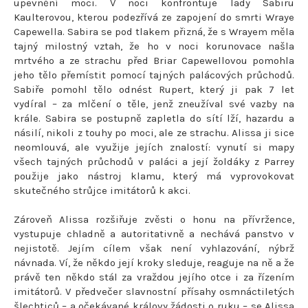
upevnění moci. V noci konfrontuje lady Sabiru
Kaulterovou, kterou podezřívá ze zapojení do smrti Wraye
Capewella. Sabira se pod tlakem přizná, že s Wrayem měla
tajný milostný vztah, že ho v noci korunovace našla
mrtvého a ze strachu před Briar Capewellovou pomohla
jeho tělo přemístit pomocí tajných palácových průchodů.
Sabiře pomohl tělo odnést Rupert, který ji pak 7 let
vydíral – za mlčení o těle, jenž zneužíval své vazby na
krále. Sabira se postupně zapletla do sítí lží, hazardu a
násilí, nikoli z touhy po moci, ale ze strachu. Alissa ji sice
neomlouvá, ale využije jejích znalostí: vynutí si mapy
všech tajných průchodů v paláci a její žoldáky z Parrey
použije jako nástroj klamu, který má vyprovokovat
skutečného strůjce imitátorů k akci.
Zároveň Alissa rozšiřuje zvěsti o honu na přívržence,
vystupuje chladně a autoritativně a nechává panstvo v
nejistotě. Jejím cílem však není vyhlazování, nýbrž
návnada. Ví, že někdo její kroky sleduje, reaguje na ně a že
právě ten někdo stál za vraždou jejího otce i za řízením
imitátorů. V předvečer slavnostní přísahy osmnáctiletých
šlechticů – a očekávané královy žádosti o ruku – se Alissa