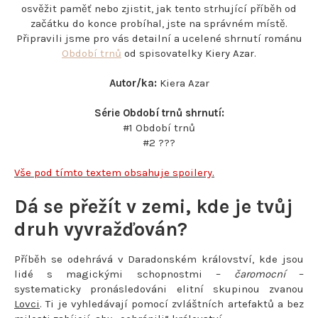
osvěžit paměť nebo zjistit, jak tento strhující příběh od
začátku do konce probíhal, jste na správném místě.
Připravili jsme pro vás detailní a ucelené shrnutí románu
Období trnů
od spisovatelky Kiery Azar.
Autor/ka:
Kiera Azar
Série Období trnů shrnutí:
#1 Období trnů
#2 ???
Vše pod tímto textem obsahuje spoilery.
Dá se přežít v zemi, kde je tvůj
druh vyvražďován?
Příběh se odehrává v Daradonském království, kde jsou
lidé s magickými schopnostmi –
čaromocní
–
systematicky pronásledováni elitní skupinou zvanou
Lovci
. Ti je vyhledávají pomocí zvláštních artefaktů a bez