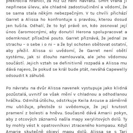
překročila hranici, za níž už není návratu. Smrt vraha jí
nepřinese úlevu, ale chladné zadostiučinění a vědomí, že
se sama stala někým nebezpečným. V tu chvíli přichází
Garret a Alissa ho konfrontuje s pravdou, kterou dosud
jen tušila. Odhalí, že to byl právě on, kdo zosnoval její
únos čaromocnými, aby donutil Herona spolupracovat a
odemknout přísežné pouto. Garret přiznává, že jednal ze
strachu – o sebe i o ni – a že byl ochoten obětovat ostatní,
aby přežil. Alissa si uvědomí, že Garret není obětí
systému, jak si dlouho namlouvala, ale jeho vědomou
součástí. Jejich vztah se definitivně rozpadá a Alissa mu
dává najevo, že pokud se král bude ptát, neváhá Capewelly
odsoudit k záhubě.
Po návratu na dvůr Alissa navenek vystupuje jako klidná
pozůstalá, uvnitř se však mění v chladnou a odhodlanou
hráčku. Odmítá útěchu, odstrkuje Keila Arcuse a záměrně
mu ubližuje, přestože si uvědomuje, že její krutost
pramení z bolesti a hněvu. Současně dává Amarii pokyn,
aby z otcových záznamů našla mapy xerylitových dolů. Ty
by mohly vést k opatrovníkovi ztraceného kompasu. Když
Amarie skutečně objeví mapu dolů, Alissa se s Tari