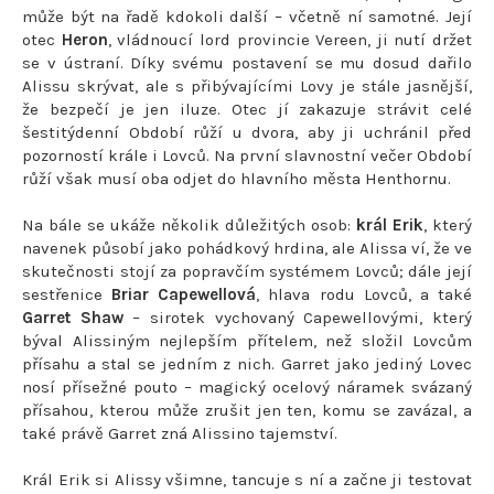
může být na řadě kdokoli další – včetně ní samotné. Její
otec
Heron
, vládnoucí lord provincie Vereen, ji nutí držet
se v ústraní. Díky svému postavení se mu dosud dařilo
Alissu skrývat, ale s přibývajícími Lovy je stále jasnější,
že bezpečí je jen iluze. Otec jí zakazuje strávit celé
šestitýdenní Období růží u dvora, aby ji uchránil před
pozorností krále i Lovců. Na první slavnostní večer Období
růží však musí oba odjet do hlavního města Henthornu.
Na bále se ukáže několik důležitých osob:
král Erik
, který
navenek působí jako pohádkový hrdina, ale Alissa ví, že ve
skutečnosti stojí za popravčím systémem Lovců; dále její
sestřenice
Briar Capewellová
, hlava rodu Lovců, a také
Garret Shaw
– sirotek vychovaný Capewellovými, který
býval Alissiným nejlepším přítelem, než složil Lovcům
přísahu a stal se jedním z nich. Garret jako jediný Lovec
nosí přísežné pouto – magický ocelový náramek svázaný
přísahou, kterou může zrušit jen ten, komu se zavázal, a
také právě Garret zná Alissino tajemství.
Král Erik si Alissy všimne, tancuje s ní a začne ji testovat