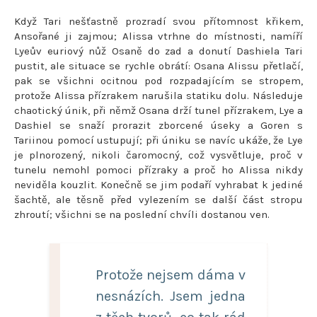
Když Tari nešťastně prozradí svou přítomnost křikem,
Ansořané ji zajmou; Alissa vtrhne do místnosti, namíří
Lyeův euriový nůž Osaně do zad a donutí Dashiela Tari
pustit, ale situace se rychle obrátí: Osana Alissu přetlačí,
pak se všichni ocitnou pod rozpadajícím se stropem,
protože Alissa přízrakem narušila statiku dolu. Následuje
chaotický únik, při němž Osana drží tunel přízrakem, Lye a
Dashiel se snaží prorazit zborcené úseky a Goren s
Tariinou pomocí ustupují; při úniku se navíc ukáže, že Lye
je plnorozený, nikoli čaromocný, což vysvětluje, proč v
tunelu nemohl pomoci přízraky a proč ho Alissa nikdy
neviděla kouzlit. Konečně se jim podaří vyhrabat k jediné
šachtě, ale těsně před vylezením se další část stropu
zhroutí; všichni se na poslední chvíli dostanou ven.
Protože nejsem dáma v
nesnázích. Jsem jedna