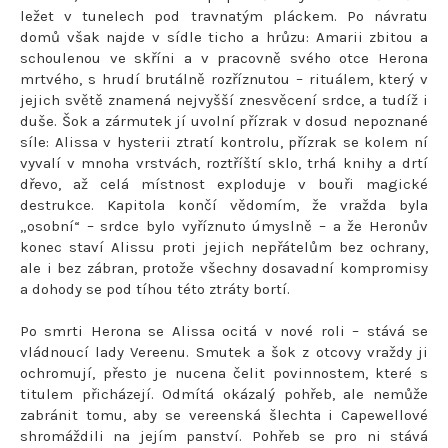
ležet v tunelech pod travnatým pláckem. Po návratu
domů však najde v sídle ticho a hrůzu: Amarii zbitou a
schoulenou ve skříni a v pracovně svého otce Herona
mrtvého, s hrudí brutálně rozříznutou – rituálem, který v
jejich světě znamená nejvyšší znesvěcení srdce, a tudíž i
duše. Šok a zármutek jí uvolní přízrak v dosud nepoznané
síle: Alissa v hysterii ztratí kontrolu, přízrak se kolem ní
vyvalí v mnoha vrstvách, roztříští sklo, trhá knihy a drtí
dřevo, až celá místnost exploduje v bouři magické
destrukce. Kapitola končí vědomím, že vražda byla
„osobní“ – srdce bylo vyříznuto úmyslně – a že Heronův
konec staví Alissu proti jejich nepřátelům bez ochrany,
ale i bez zábran, protože všechny dosavadní kompromisy
a dohody se pod tíhou této ztráty bortí.
Po smrti Herona se Alissa ocitá v nové roli – stává se
vládnoucí lady Vereenu. Smutek a šok z otcovy vraždy ji
ochromují, přesto je nucena čelit povinnostem, které s
titulem přicházejí. Odmítá okázalý pohřeb, ale nemůže
zabránit tomu, aby se vereenská šlechta i Capewellové
shromáždili na jejím panství. Pohřeb se pro ni stává